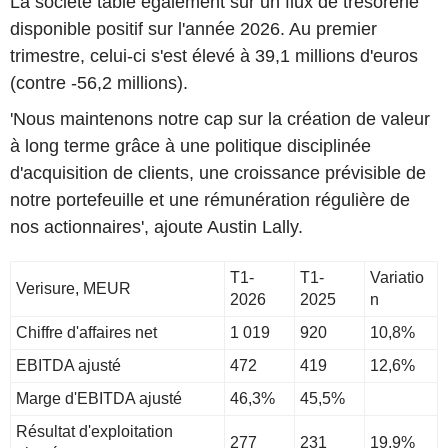
La société table également sur un flux de trésorerie
disponible positif sur l'année 2026. Au premier
trimestre, celui-ci s'est élevé à 39,1 millions d'euros
(contre -56,2 millions).
'Nous maintenons notre cap sur la création de valeur
à long terme grâce à une politique disciplinée
d'acquisition de clients, une croissance prévisible de
notre portefeuille et une rémunération régulière de
nos actionnaires', ajoute Austin Lally.
T1-
T1-
Variatio
Verisure, MEUR
2026
2025
n
Chiffre d'affaires net
1 019
920
10,8%
EBITDA ajusté
472
419
12,6%
Marge d'EBITDA ajusté
46,3%
45,5%
Résultat d'exploitation
277
231
19,9%