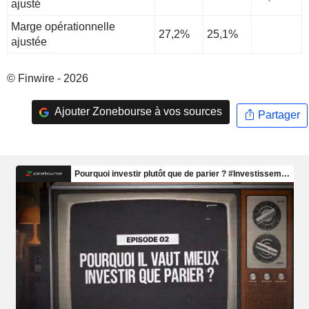
ajusté
Marge opérationnelle
27,2%
25,1%
ajustée
© Finwire - 2026
Ajouter Zonebourse à vos sources
Partager