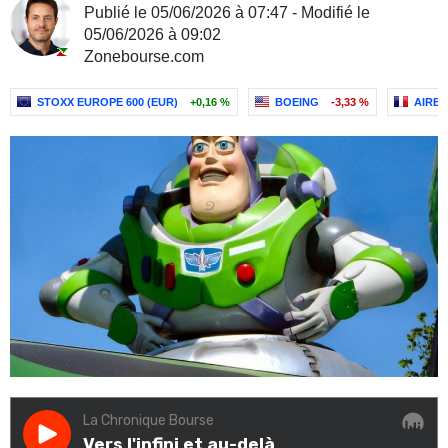
Publié le 05/06/2026 à 07:47 - Modifié le
05/06/2026 à 09:02
Zonebourse.com
STOXX EUROPE 600 (EUR)
+0,16 %
BOEING
-3,33 %
AIRBU