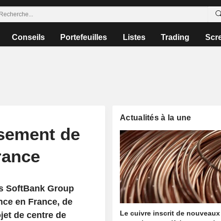
Conseils
Portefeuilles
Listes
Trading
Scr
Actualités à la une
ssement de
rance
is SoftBank Group
nce en France, de
Le cuivre inscrit de nouveaux
ojet de centre de