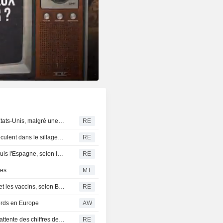
Trump signe des décrets pour limiter le droit du sol aux États-Unis, malgré une décision de la Cour suprême
RE
ÉLEVAGE-Les contrats à terme sur le bétail à Chicago reculent dans le sillage de Wall Street
RE
Le Maroc prêt à coopérer pour le retour des mineurs depuis l'Espagne, selon les médias d'État
RE
ues
MT
L'administration Trump envisage un décret sur l'autisme et les vaccins, selon Bloomberg News
RE
cords en Europe
AW
Le dollar progresse face au yen, les investisseurs dans l'attente des chiffres de l'emploi américain
RE