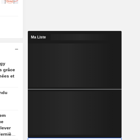
Ma Liste
ogy
s grâce
nées et
endu
lem
ue
elever
dernière