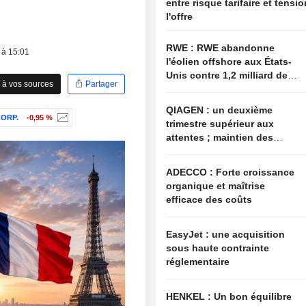
entre risque tarifaire et tensi
l'offre
RWE : RWE abandonne
 à 15:01
l'éolien offshore aux États-
Unis contre 1,2 milliard de
 à vos sources
Partager
dollars de l'administration
américaine
QIAGEN : un deuxième
ORP.
-0,95 %
trimestre supérieur aux
attentes ; maintien des
objectifs annuels à l'image
du secteur
ADECCO : Forte croissance
organique et maîtrise
efficace des coûts
EasyJet : une acquisition
sous haute contrainte
réglementaire
HENKEL : Un bon équilibre