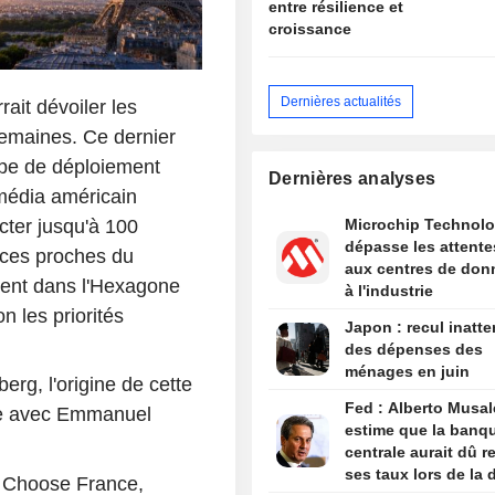
entre résilience et
croissance
Dernières actualités
ait dévoiler les
semaines. Ce dernier
oupe de déploiement
Dernières analyses
e média américain
ecter jusqu'à 100
Microchip Technol
dépasse les attente
rces proches du
aux centres de don
ment dans l'Hexagone
à l'industrie
n les priorités
Japon : recul inatt
des dépenses des
ménages en juin
rg, l'origine de cette
Fed : Alberto Musa
tre avec Emmanuel
estime que la banq
centrale aurait dû r
ses taux lors de la 
t Choose France,