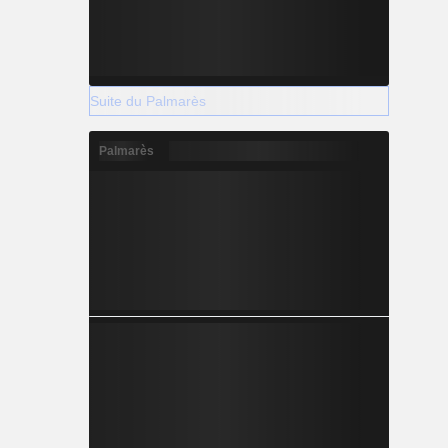
Suite du Palmarès
Palmarès