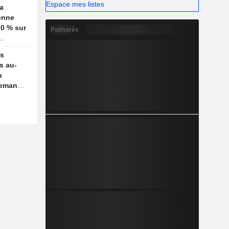
Espace mes listes
a
enne
0 % sur
Palmarès
es
s au-
u
demande