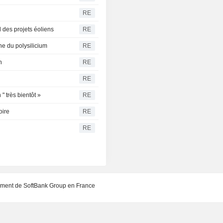
RE
 des projets éoliens
RE
ne du polysilicium
RE
n
RE
RE
" très bientôt »
RE
oire
RE
RE
sement de SoftBank Group en France