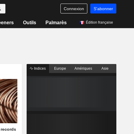
Connexion
S'abonner
eeners
Outils
Palmarès
Édition française
Indices
Europe
Amériques
Asie
 records