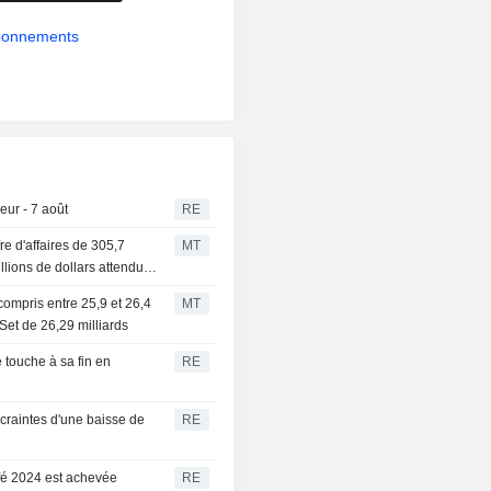
abonnements
x
eur - 7 août
RE
re d'affaires de 305,7
MT
llions de dollars attendus
 compris entre 25,9 et 26,4
MT
Set de 26,29 milliards
 touche à sa fin en
RE
raintes d'une baisse de
RE
fé 2024 est achevée
RE