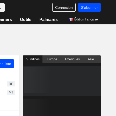
Connexion
S'abonner
eeners
Outils
Palmarès
Édition française
Indices
Europe
Amériques
Asie
ne liste
RE
MT