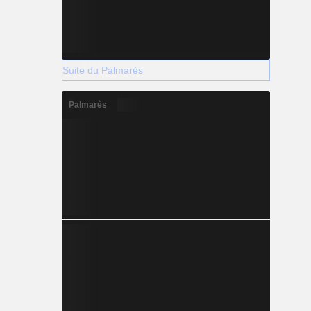
Suite du Palmarès
Palmarès