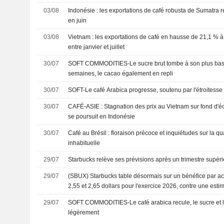
03/08
Indonésie : les exportations de café robusta de Sumatra r
en juin
03/08
Vietnam : les exportations de café en hausse de 21,1 % à
entre janvier et juillet
30/07
SOFT COMMODITIES-Le sucre brut tombe à son plus bas
semaines, le cacao également en repli
30/07
SOFT-Le café Arabica progresse, soutenu par l'étroitesse d
30/07
CAFÉ-ASIE : Stagnation des prix au Vietnam sur fond d'éc
se poursuit en Indonésie
30/07
Café au Brésil : floraison précoce et inquiétudes sur la qu
inhabituelle
29/07
Starbucks relève ses prévisions après un trimestre supéri
29/07
(SBUX) Starbucks table désormais sur un bénéfice par act
2,55 et 2,65 dollars pour l'exercice 2026, contre une esti
dollars
29/07
SOFT COMMODITIES-Le café arabica recule, le sucre et 
légèrement