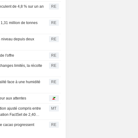
eculent de 4,8 % sur un an
RE
 1,31 million de tonnes
RE
 niveau depuis deux
RE
e l'offre
RE
hanges limités, la récolte
RE
alité face à une humidité
RE
eur aux attentes
ion ajusté compris entre
MT
mation FactSet de 2,40
le cacao progressent
RE