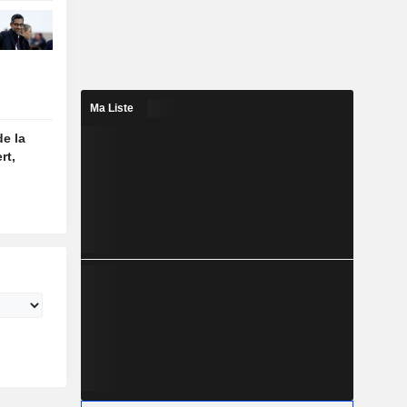
Ma Liste
de la
rt,