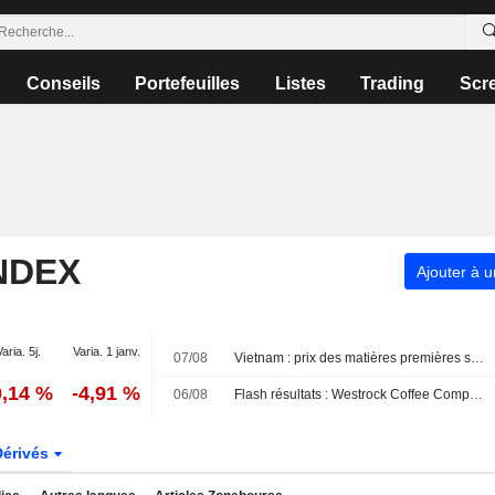
Conseils
Portefeuilles
Listes
Trading
Scr
NDEX
Ajouter à u
Varia. 5j.
Varia. 1 janv.
07/08
Vietnam : prix des matières premières sur le marché intérieur - 7 août
0,14 %
-4,91 %
06/08
Flash résultats : Westrock Coffee Company publie un chiffre d'affaires de 305,7 millions de dollars au deuxième trimestre, contre 318,8 millions de dollars attendus par le consensus FactSet
Dérivés