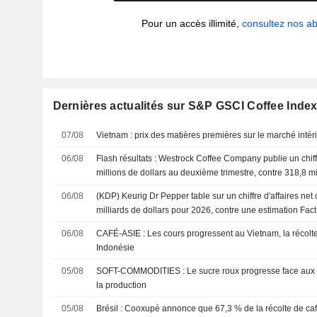
Pour un accès illimité,
consultez nos 
Dernières actualités sur S&P GSCI Coffee Inde
07/08
Vietnam : prix des matières premières sur le marché intéri
06/08
Flash résultats : Westrock Coffee Company publie un chiff
millions de dollars au deuxième trimestre, contre 318,8 mi
par le consensus FactSet
06/08
(KDP) Keurig Dr Pepper table sur un chiffre d'affaires net
milliards de dollars pour 2026, contre une estimation Fact
06/08
CAFÉ-ASIE : Les cours progressent au Vietnam, la récolte
Indonésie
05/08
SOFT-COMMODITIES : Le sucre roux progresse face aux c
la production
05/08
Brésil : Cooxupé annonce que 67,3 % de la récolte de ca