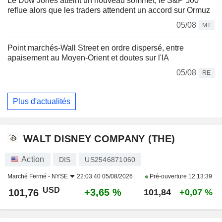
Le Dow Jones atteint un nouveau sommet, le S&P 500
reflue alors que les traders attendent un accord sur Ormuz
05/08
MT
Point marchés-Wall Street en ordre dispersé, entre
apaisement au Moyen-Orient et doutes sur l'IA
05/08
RE
Plus d'actualités
WALT DISNEY COMPANY (THE)
Action
DIS
US2546871060
Marché Fermé -
NYSE
22:03:40 05/08/2026
Pré-ouverture
12:13:39
USD
+3,65 %
101,76
101,84
+0,07 %