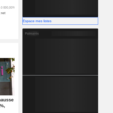
Espace mes listes
Palmarès
 hausse
 %,