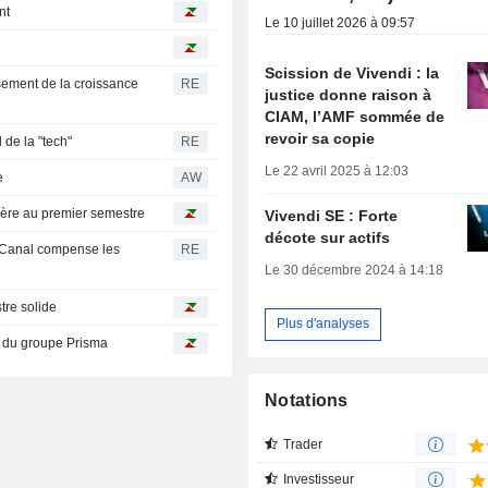
nt
Le 10 juillet 2026 à 09:57
Scission de Vivendi : la
sement de la croissance
RE
justice donne raison à
CIAM, l’AMF sommée de
revoir sa copie
 de la "tech"
RE
Le 22 avril 2025 à 12:03
e
AW
dère au premier semestre
Vivendi SE : Forte
décote sur actifs
dioCanal compense les
RE
Le 30 décembre 2024 à 14:18
tre solide
Plus d'analyses
r du groupe Prisma
Notations
Trader
Investisseur