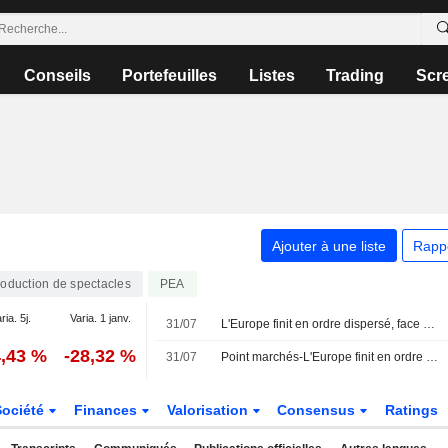
Conseils
Portefeuilles
Listes
Trading
Scr
Ajouter à une liste
Rapp
oduction de spectacles
PEA
ria. 5j.
Varia. 1 janv.
31/07
L'Europe finit en ordre dispersé, face aux craintes sur la politique monétaire
4,43 %
-28,32 %
31/07
Point marchés-L'Europe finit en ordre dispersé, face aux craintes sur la politique monétaire
Société
Finances
Valorisation
Consensus
Ratings