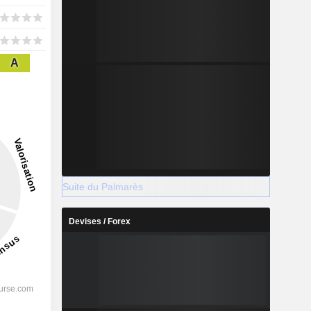
A
Suite du Palmarès
Devises / Forex