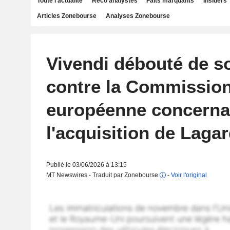
Toute l'actualité
Reco analystes
Faits marquants
Insiders
Articles Zonebourse
Analyses Zonebourse
Vivendi débouté de s
contre la Commissio
européenne concerna
l'acquisition de Laga
Publié le 03/06/2026 à 13:15
MT Newswires - Traduit par Zonebourse
-
Voir l'original