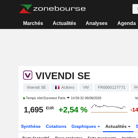
Marchés
Actualités
Analyses
Agenda
VIVENDI SE
Vivendi SE
Actions
VIV
FR0000127771
Pr
Temps réel
Euronext Paris
14:59:32 06/08/2026
Va
1,695
+2,54 %
EUR
-1
Synthèse
Cotations
Graphiques
Actualités