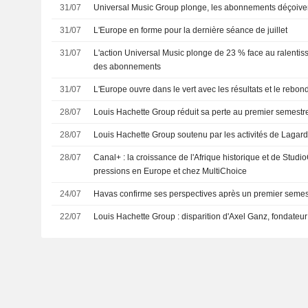
31/07
Universal Music Group plonge, les abonnements déçoive
31/07
L'Europe en forme pour la dernière séance de juillet
31/07
L'action Universal Music plonge de 23 % face au ralentis
des abonnements
31/07
L'Europe ouvre dans le vert avec les résultats et le rebond
28/07
Louis Hachette Group réduit sa perte au premier semestr
28/07
Louis Hachette Group soutenu par les activités de Lagar
28/07
Canal+ : la croissance de l'Afrique historique et de Stu
pressions en Europe et chez MultiChoice
24/07
Havas confirme ses perspectives après un premier semes
22/07
Louis Hachette Group : disparition d'Axel Ganz, fondateu