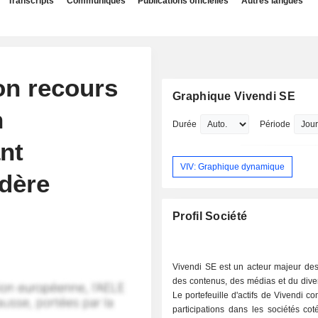
Transcripts
Communiqués
Publications officielles
Autres langues
on recours
Graphique Vivendi SE
n
Durée
Période
nt
VIV: Graphique dynamique
rdère
Profil Société
Vivendi SE est un acteur majeur des
des contenus, des médias et du dive
Le portefeuille d'actifs de Vivendi c
participations dans les sociétés co