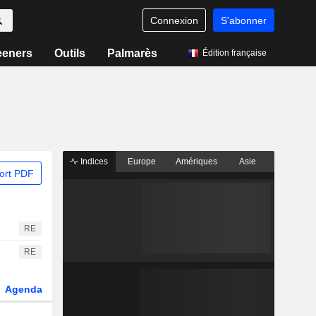
Connexion
S'abonner
eeners
Outils
Palmarès
Édition française
Indices
Europe
Amériques
Asie
ort PDF
RE
RE
Agenda
Secteur
Dérivés
Fonds et ETFs