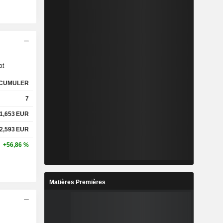
s
at
CUMULER
7
1,653
EUR
2,593
EUR
+56,86 %
Matières Premières