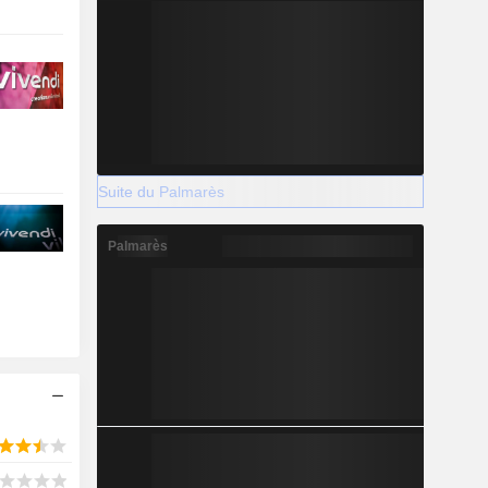
Suite du Palmarès
Palmarès