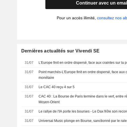
Continuer avec un emai
Pour un accès illimité,
consultez nos 
Dernières actualités sur Vivendi SE
31/07
L'Europe finit en ordre dispersé, face aux craintes sur la 
31/07
Point marchés-L'Europe finit en ordre dispersé, face aux cr
monétaire
31/07
Le CAC 40 reçu 4 sur 5
31/07
CAC 40 : La Bourse de Paris termine dans le vert, entre ré
Moyen-Orient
31/07
Le rallye de l'IA porte les bourses - Le Dax frôle son recor
31/07
Universal Music plonge en Bourse, sanctionné par le ral