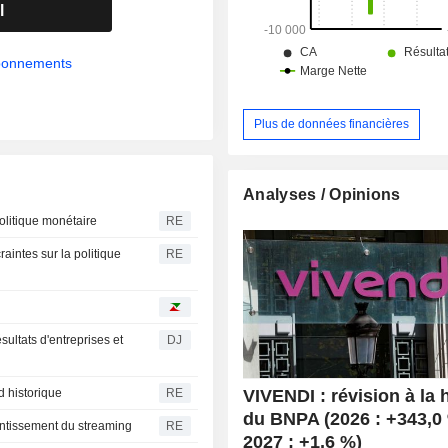
l
abonnements
Plus de données financières
Analyses / Opinions
politique monétaire
RE
aintes sur la politique
RE
sultats d'entreprises et
DJ
VIVENDI : révision à la
d historique
RE
du BNPA (2026 : +343,0
entissement du streaming
RE
2027 : +1,6 %)