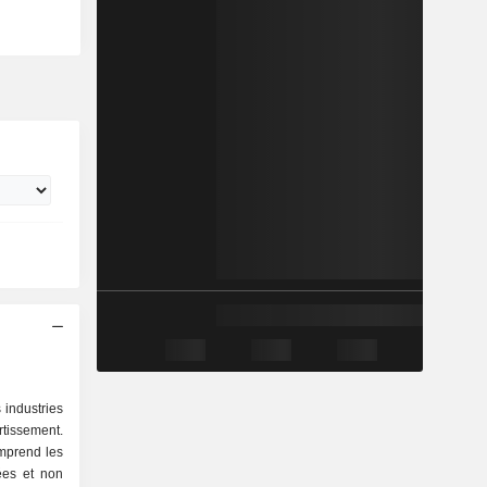
 industries
rtissement.
omprend les
tées et non