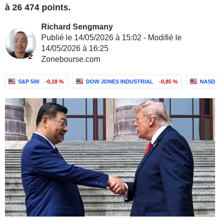
à 26 474 points.
Richard Sengmany
Publié le 14/05/2026 à 15:02 - Modifié le
14/05/2026 à 16:25
Zonebourse.com
S&P 500
-0,18 %
DOW JONES INDUSTRIAL
-0,85 %
NASDA