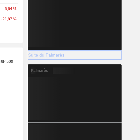
-6,64 %
-21,87 %
Suite du Palmarès
S&P 500
Palmarès