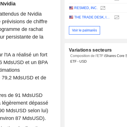
 Nvidia
RESMED, INC.
 attendus de Nvidia
THE TRADE DESK, INC.
prévisions de chiffre
programme de rachat
Voir le palmarès
r persistante de la
Variations secteurs
l'IA a réalisé un fort
Composition de l'ETF
iShares Core 
81,6 MdsUSD et un BPA
ETF - USD
timations
de 79,2 MdsUSD et de
faires de 91 MdsUSD
, a légèrement dépassé
90 MdsUSD selon lui)
nviron 87 MdsUSD).