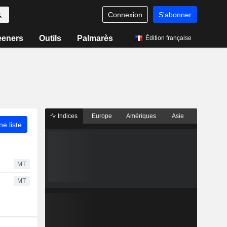
Connexion
S'abonner
eeners
Outils
Palmarès
Édition française
Indices
Europe
Amériques
Asie
ne liste
MT
MT