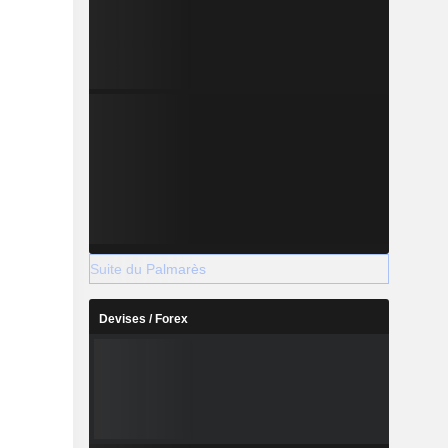
Suite du Palmarès
Devises / Forex