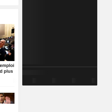
'emploi
ed plus