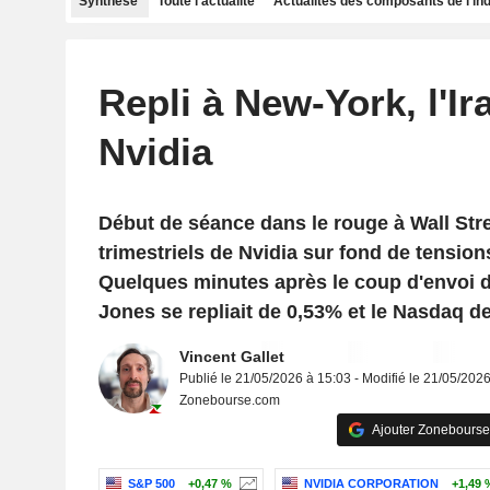
Synthèse
Toute l'actualité
Actualités des composants de l'in
Repli à New-York, l'Ir
Nvidia
Début de séance dans le rouge à Wall Str
trimestriels de Nvidia sur fond de tension
Quelques minutes après le coup d'envoi d
Jones se repliait de 0,53% et le Nasdaq d
Vincent Gallet
Publié le 21/05/2026 à 15:03 - Modifié le 21/05/202
Zonebourse.com
Ajouter Zonebourse
S&P 500
+0,47 %
NVIDIA CORPORATION
+1,49 