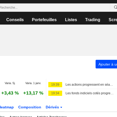
Conseils
Portefeuilles
Listes
Trading
Scr
Ajouter à u
Varia. 5j.
Varia. 1 janv.
19:39
Les actions progressent en séance, le rapport sur l'emploi tempère les anticipations de hausse des taux
+3,43 %
+13,17 %
19:34
Les fonds indiciels cotés progressent dans le sillage de Wall Street à la mi-séance
Heatmap
Composition
Dérivés