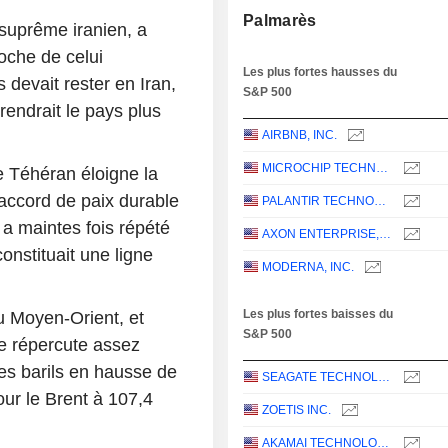
Palmarès
suprême iranien, a
oche de celui
Les plus fortes hausses du
 devait rester en Iran,
S&P 500
rendrait le pays plus
AIRBNB, INC.
MICROCHIP TECHNOLOGY INCORPORATED
 Téhéran éloigne la
 accord de paix durable
PALANTIR TECHNOLOGIES INC.
a maintes fois répété
AXON ENTERPRISE, INC.
onstituait une ligne
MODERNA, INC.
Les plus fortes baisses du
u Moyen-Orient, et
S&P 500
se répercute assez
des barils en hausse de
SEAGATE TECHNOLOGY HOLDINGS PLC
ur le Brent à 107,4
ZOETIS INC.
AKAMAI TECHNOLOGIES, INC.