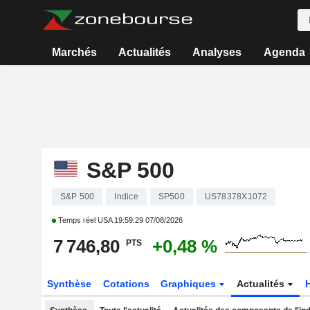
Marchés
Actualités
Analyses
Agenda
S&P 500
S&P 500
Indice
SP500
US78378X1072
Temps réel USA
19:59:29 07/08/2026
7 746,80
+0,48 %
PTS
Synthèse
Cotations
Graphiques
Actualités