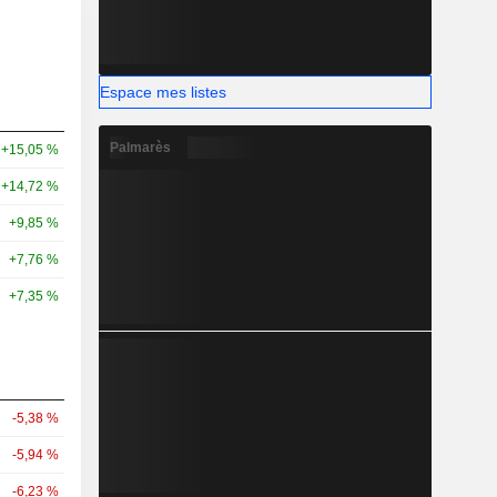
Espace mes listes
Palmarès
+15,05 %
+14,72 %
+9,85 %
+7,76 %
+7,35 %
-5,38 %
-5,94 %
-6,23 %