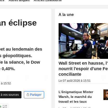
dice
Autres langues
Articles Zonebourse
A la une
an éclipse
eet au lendemain des
s géopolitiques.
e la séance, le Dow
Wall Street en hausse, l
e 0,40%.
nourrit l'espoir d'une F
conciliante
Le 07 août 2026 à 15:51
6 à 15:52
L'énigmatique Mister
 à vos sources
Partager
Warsh, le marché du
travail et les taux
%