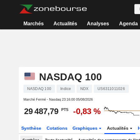
Marchés
Actualités
Analyses
Agenda
NASDAQ 100
NASDAQ 100
Indice
NDX
US6311011026
Marché Fermé - Nasdaq
23:16:00 05/08/2026
29 487,79
-0,83 %
PTS
Synthèse
Cotations
Graphiques
Actualités