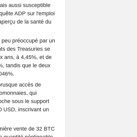
is aussi susceptible
enquête ADP sur l'emploi
 aperçu de la santé du
e peu préoccupé par un
ts des Treasuries se
ix ans, à 4,45%, et de
%, tandis que le deux
,046%.
brusque accès de
ptomonnaies, qui
che sous le support
0 USD, inscrivant un
emière vente de 32 BTC
e quantité négligeable,