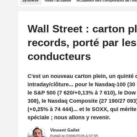
Synthèse
Toute l'actualité
Actualités des composants de l'in
Wall Street : carton p
records, porté par le
conducteurs
C'est un nouveau carton plein, un quinté
intraday/clôture... pour le Nasdaq-100 (30
le S&P 500 (7 620/+0,13% à 7 610), le Dow
308), le Nasdaq Composite (27 190/27 093)
(+0,25% à 74 444)... et le SOXX, qui mérit
spéciale ; nous allons y revenir.
Vincent Gallet
Publié le 03/06/2026 à 07:05