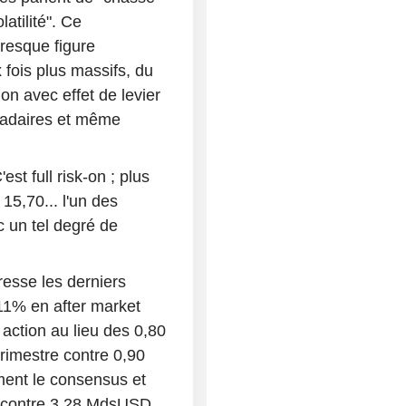
atilité". Ce
presque figure
 fois plus massifs, du
ion avec effet de levier
madaires et même
st full risk-on ; plus
5,70... l'un des
c un tel degré de
resse les derniers
+11% en after market
action au lieu des 0,80
rimestre contre 0,90
ement le consensus et
D contre 3,28 MdsUSD