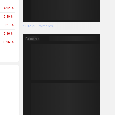
-4,92 %
-5,40 %
-10,21 %
Suite du Palmarès
-5,36 %
Palmarès
-11,96 %