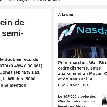
dice
Autres langues
Articles Zonebourse
A la une
lein de
s semi-
 de doublés records
Point marchés-Wall Stre
 670/+0,48% à 30 661),
ordre dispersé, entre
 Jones (+0,45% à 51
apaisement au Moyen-O
, le Wilshire 5000
et doutes sur l'IA
e une mention
Le 05 août 2026 à 22:31
Le S&P 500 proche des
40% de croissance des
bénéfices. Merci