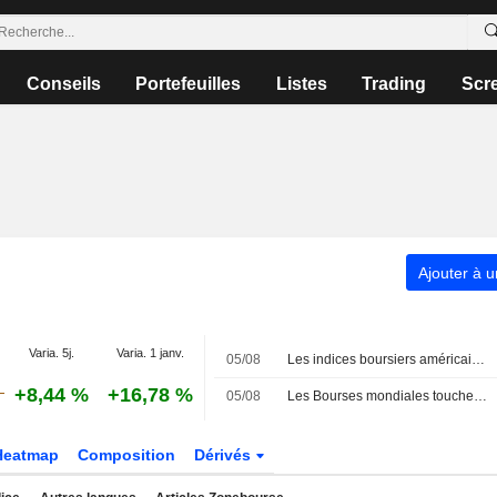
Conseils
Portefeuilles
Listes
Trading
Scr
Ajouter à u
Varia. 5j.
Varia. 1 janv.
05/08
Les indices boursiers américains terminent en ordre dispersé, plombés par les méga-capitalisations de la tech et des télécoms ; une issue se dessine pour le détroit d'Ormuz
+8,44 %
+16,78 %
05/08
Les Bourses mondiales touchent des records, sans s'emballer pour autant
Heatmap
Composition
Dérivés