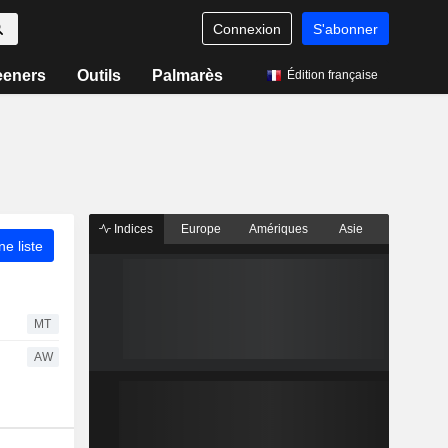
Connexion
S'abonner
eeners
Outils
Palmarès
Édition française
Indices
Europe
Amériques
Asie
ne liste
MT
AW