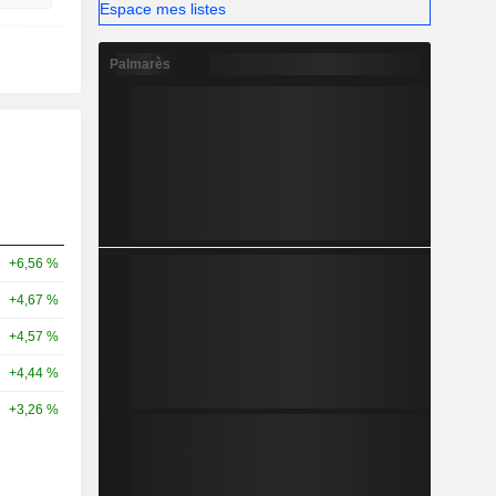
Espace mes listes
Palmarès
+6,56 %
+4,67 %
+4,57 %
+4,44 %
+3,26 %