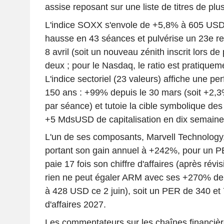
assise reposant sur une liste de titres de plu
L'indice SOXX s'envole de +5,8% à 605 USD :
hausse en 43 séances et pulvérise un 23e re
8 avril (soit un nouveau zénith inscrit lors d
deux ; pour le Nasdaq, le ratio est pratiqueme
L'indice sectoriel (23 valeurs) affiche une p
150 ans : +99% depuis le 30 mars (soit +2,
par séance) et tutoie la cible symbolique d
+5 MdsUSD de capitalisation en dix semaine
L'un de ses composants, Marvell Technology
portant son gain annuel à +242%, pour un P
paie 17 fois son chiffre d'affaires (après révi
rien ne peut égaler ARM avec ses +270% de 
à 428 USD ce 2 juin), soit un PER de 340 et 7
d'affaires 2027.
Les commentateurs sur les chaînes financièr