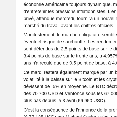
économie américaine toujours dynamique, ma
d'entretenir les pressions inflationnistes. L'
privé, attendue mercredi, fournira un nouvel
marché du travail avant les chiffres officiels.
Manifestement, le marché obligataire sembl
éventuel risque de surchauffe. Les rendemen
sont détendus de 2,5 points de base sur le d
3,4 points de base sur le trente ans, à 4,957
ans n'a reculé que de 0,5 point de base, à 4
Ce mardi restera également marqué par un 
volatilité à la baisse sur le Bitcoin et les cry
dévissent de -5% en moyenne. Le BTC décro
des 70 700 USD et s'enfonce sous les 67 00
plus bas depuis le 3 avril (66 950 USD).
C'est la conséquence de l'annonce de la pr
(à 77 135 USD) par Michael Saylor : c'est un