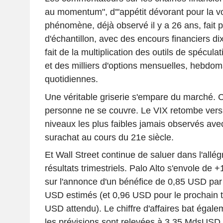
au momentum", d'"appétit dévorant pour la vol
phénomène, déjà observé il y a 26 ans, fait 
d'échantillon, avec des encours financiers dix
fait de la multiplication des outils de spéculat
et des milliers d'options mensuelles, hebdo
quotidiennes.
Une véritable griserie s'empare du marché. C'e
personne ne se couvre. Le VIX retombe vers 1
niveaux les plus faibles jamais observés ave
surachat au cours du 21e siècle.
Et Wall Street continue de saluer dans l'allég
résultats trimestriels. Palo Alto s'envole de 
sur l'annonce d'un bénéfice de 0,85 USD par 
USD estimés (et 0,96 USD pour le prochain t
USD attendu). Le chiffre d'affaires bat égal
les prévisions sont relevées à 3,35 MdsUS