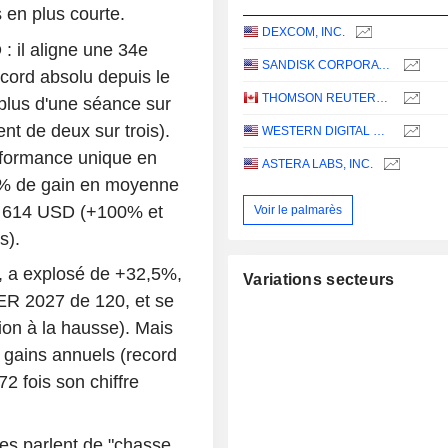
s en plus courte.
DEXCOM, INC.
 il aligne une 34e
SANDISK CORPORATION
cord absolu depuis le
THOMSON REUTERS CORPORATION
e plus d'une séance sur
nt de deux sur trois).
WESTERN DIGITAL CORPORATION
erformance unique en
ASTERA LABS, INC.
3% de gain en moyenne
es 614 USD (+100% et
Voir le palmarès
s).
, a explosé de +32,5%,
Variations secteurs
ER 2027 de 120, et se
sion à la hausse). Mais
gains annuels (record
2 fois son chiffre
es parlent de "chasse