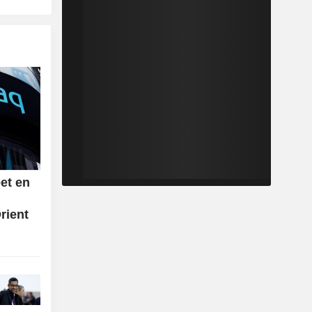
et en
rient