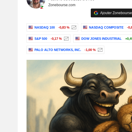
Zonebourse.com
Ajouter Zonebourse
NASDAQ 100
-0,83 %
NASDAQ COMPOSITE
-0,
S&P 500
-0,17 %
DOW JONES INDUSTRIAL
+0,4
PALO ALTO NETWORKS, INC.
-1,00 %