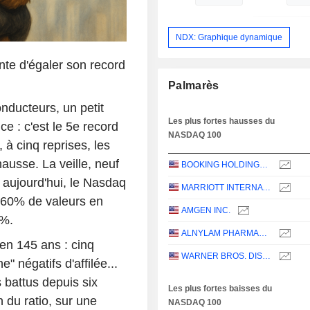
NDX: Graphique dynamique
te d'égaler son record
Palmarès
nducteurs, un petit
Les plus fortes hausses du
e : c'est le 5e record
NASDAQ 100
, à cinq reprises, les
hausse. La veille, neuf
BOOKING HOLDINGS INC.
; aujourd'hui, le Nasdaq
MARRIOTT INTERNATIONAL, INC.
 60% de valeurs en
AMGEN INC.
5%.
ALNYLAM PHARMACEUTICALS, INC.
 en 145 ans : cinq
WARNER BROS. DISCOVERY, INC.
" négatifs d'affilée...
battus depuis six
Les plus fortes baisses du
 du ratio, sur une
NASDAQ 100