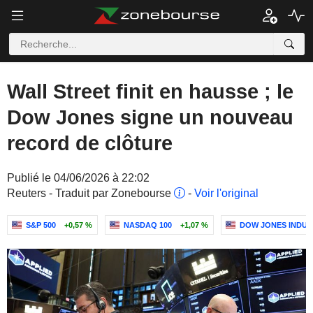
Wall Street finit en hausse ; le
Dow Jones signe un nouveau
record de clôture
Publié le 04/06/2026 à 22:02
Reuters - Traduit par Zonebourse
-
Voir l'original
S&P 500
+0,57 %
NASDAQ 100
+1,07 %
DOW JONES INDUS