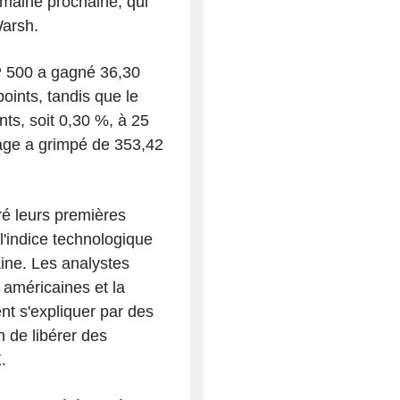
emaine prochaine, qui
Warsh.
&P 500 a gagné 36,30
points, tandis que le
s, soit 0,30 %, à 25
age a grimpé de 353,42
ré leurs premières
l'indice technologique
aine. Les analystes
 américaines et la
nt s'expliquer par des
n de libérer des
.