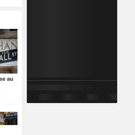
sse au