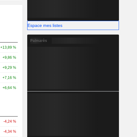
Espace mes listes
Palmarès
+13,89 %
+9,86 %
+9,29 %
+7,16 %
+6,64 %
-4,24 %
-4,34 %