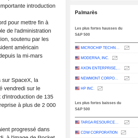
importante introduction
Palmarès
ord pour mettre fin à
Les plus fortes hausses du
le de l'administration
S&P 500
ion, soutenu par les
sident américain
MICROCHIP TECHNOLOGY INCORPORATED
depuis la mi-mars
MODERNA, INC.
AXON ENTERPRISE, INC.
NEWMONT CORPORATION
s sur SpaceX, la
é vendredi sur le
HP INC.
 d'introduction de 135
Les plus fortes baisses du
ntreprise à plus de 2 000
S&P 500
TARGA RESOURCES CORP.
vaient progressé dans
CDW CORPORATION
di, à l'image de Rocket