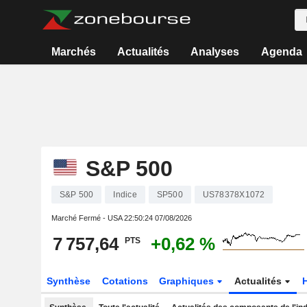
Marchés
Actualités
Analyses
Agenda
S&P 500
S&P 500
Indice
SP500
US78378X1072
Marché Fermé - USA
22:50:24 07/08/2026
7 757,64
+0,62 %
PTS
Synthèse
Cotations
Graphiques
Actualités