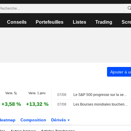
Conseils
Portefeuilles
Listes
Trading
Scr
Ajouter à u
Varia. 5j.
Varia. 1 janv.
07/08
Le S&P 500 progresse sur la semaine, porté par l'envolée des géants de la technologie
+3,58 %
+13,32 %
07/08
Les Bourses mondiales touchent des sommets après l'emploi américain
Heatmap
Composition
Dérivés