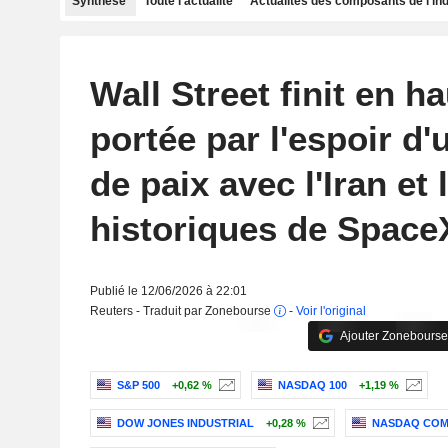
Synthèse
Toute l'actualité
Actualités des composants de l'in
Wall Street finit en h
portée par l'espoir d
de paix avec l'Iran et
historiques de Space
Publié le 12/06/2026 à 22:01
Reuters - Traduit par Zonebourse
-
Voir l'original
Ajouter Zonebourse
S&P 500
+0,62 %
NASDAQ 100
+1,19 %
DOW JONES INDUSTRIAL
+0,28 %
NASDAQ COM