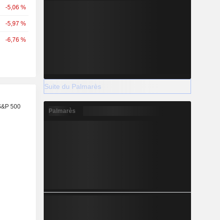
-5,06 %
-5,97 %
-6,76 %
Suite du Palmarès
S&P 500
Palmarès