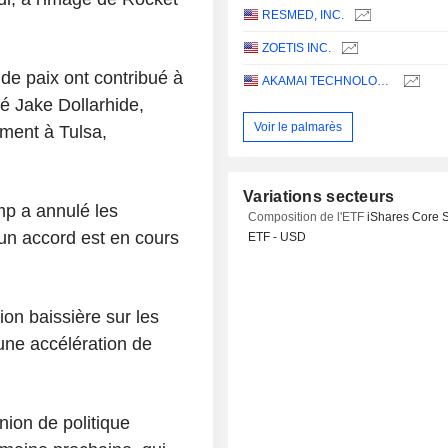
RESMED, INC.
ZOETIS INC.
de paix ont contribué à
AKAMAI TECHNOLOGIES, INC.
né Jake Dollarhide,
Voir le palmarès
ment à Tulsa,
Variations secteurs
mp a annulé les
Composition de l'ETF
iShares Core 
'un accord est en cours
ETF - USD
ion baissière sur les
 une accélération de
nion de politique