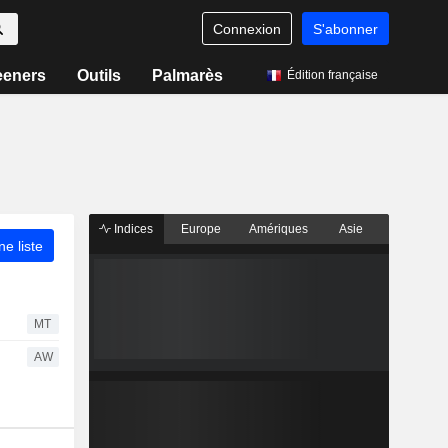
Connexion
S'abonner
eeners
Outils
Palmarès
Édition française
Indices
Europe
Amériques
Asie
ne liste
MT
AW