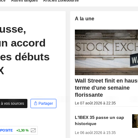
dice
Autres langues
Articles Zonebourse
A la une
ausse,
'un accord
 les débuts
X
Wall Street finit en hau
terme d'une semaine
florissante
Le 07 août 2026 à 22:35
 à vos sources
Partager
L'IBEX 35 passe un cap
historique
POSITE
+1,30 %
Le 06 août 2026 à 15:35