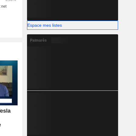
Espace mes listes
Palmarès
esla
e