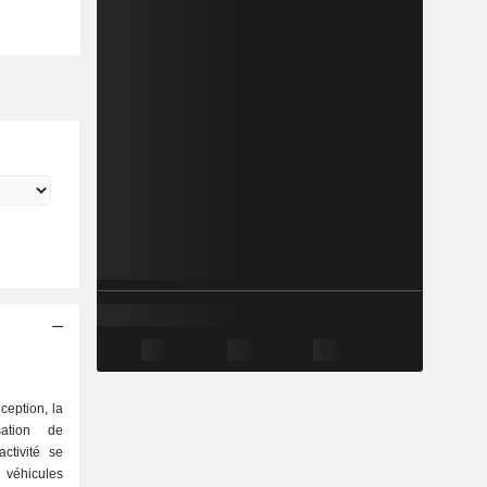
ception, la
sation de
ctivité se