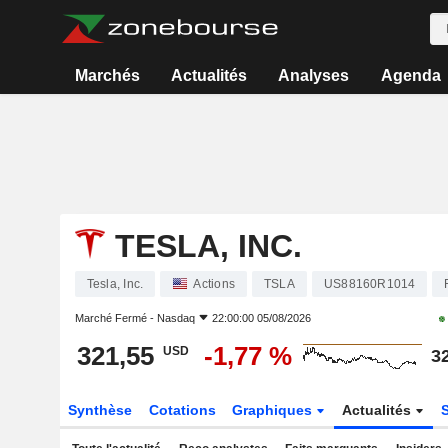
Marchés
Actualités
Analyses
Agenda
TESLA, INC.
Tesla, Inc.
Actions
TSLA
US88160R1014
Marché Fermé -
Nasdaq
22:00:00 05/08/2026
321,55
-1,77 %
USD
3
Synthèse
Cotations
Graphiques
Actualités