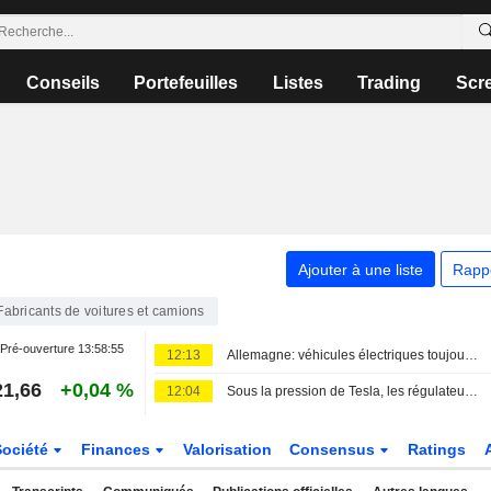
Conseils
Portefeuilles
Listes
Trading
Scr
Ajouter à une liste
Rapp
Fabricants de voitures et camions
Pré-ouverture
13:58:55
12:13
Allemagne: véhicules électriques toujours soutenus par la prime gouvernementale
21,66
+0,04 %
12:04
Sous la pression de Tesla, les régulateurs européens gardent secrètes les données de sécurité du système " Full Self-Driving »
Société
Finances
Valorisation
Consensus
Ratings