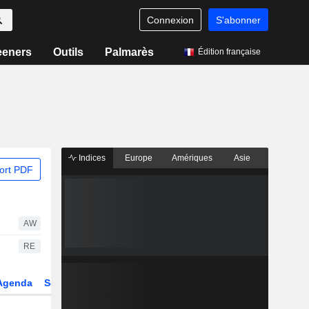
Connexion
S'abonner
eeners
Outils
Palmarès
Édition française
Indices
Europe
Amériques
Asie
ort PDF
AW
RE
Agenda
Secteur
Dérivés
Fonds et ETFs