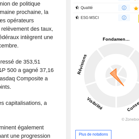
nion de politique
Qualité
emaine prochaine, la
ESG MSCI
Les opérateurs
n relèvement des taux,
fédéraux intègrent une
écembre.
gressé de 353,51
 S&P 500 a gagné 37,16
e Nasdaq Composite a
ints.
s capitalisations, a
erminent également
Plus de notations
ichant une progression