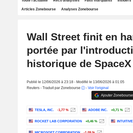
Toute l'actualité
Reco analystes
Faits marquants
Insiders
Articles Zonebourse
Analyses Zonebourse
Wall Street finit en h
portée par l'introduct
historique de SpaceX
Publié le 12/06/2026 à 23:18 - Modifié le 13/06/2026 à 01:05
Reuters - Traduit par Zonebourse
-
Voir l'original
Ajouter Zonebourse
TESLA, INC.
-1,77 %
ADOBE INC.
+0,71 %
ROCKET LAB CORPORATION
+0,46 %
INTUITIVE
MICROSOFT CORPORATION
-1,09 %