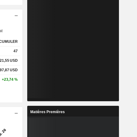
s
at
CUMULER
47
21,55
USD
97,87
USD
+23,74 %
Matières Premières