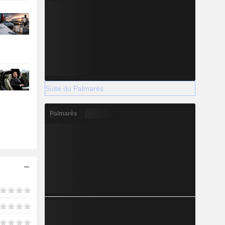
Suite du Palmarès
Palmarès