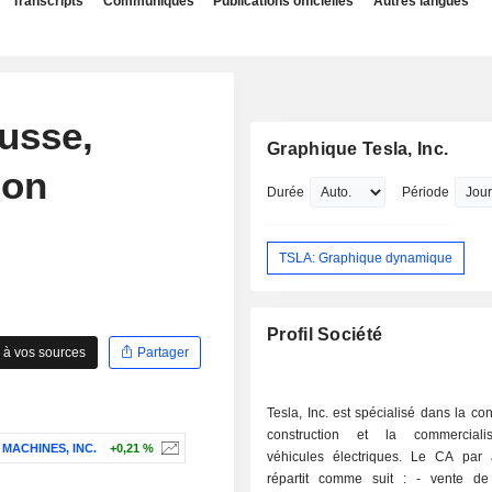
Transcripts
Communiqués
Publications officielles
Autres langues
ausse,
Graphique Tesla, Inc.
ion
Durée
Période
TSLA: Graphique dynamique
Profil Société
 à vos sources
Partager
Tesla, Inc. est spécialisé dans la con
construction et la commerciali
 MACHINES, INC.
+0,21 %
véhicules électriques. Le CA par a
répartit comme suit : - vente de véhicules