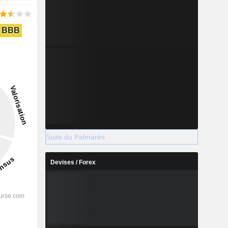
BBB
Suite du Palmarès
Devises / Forex