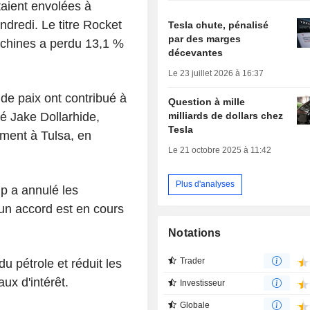
taient envolées à
endredi. Le titre Rocket
Tesla chute, pénalisé
par des marges
achines a perdu 13,1 %
décevantes
Le 23 juillet 2026 à 16:37
de paix ont contribué à
Question à mille
milliards de dollars chez
né Jake Dollarhide,
Tesla
ment à Tulsa, en
Le 21 octobre 2025 à 11:42
Plus d'analyses
mp a annulé les
'un accord est en cours
Notations
Trader
du pétrole et réduit les
aux d'intérêt.
Investisseur
Globale