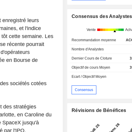
Consensus des Analyste
 enregistré leurs
aines, et l'indice
Vente
Ach
 tôt cette semaine. Les
Recommandation moyenne
AC
sse récente pourrait
Nombre d'Analystes
 d'opérateurs
Dernier Cours de Cloture
3
trée en Bourse de
Objectif de cours Moyen
3
Ecart / Objectif Moyen
des sociétés cotées
Consensus
t des stratégies
Révisions de Bénéfices
rlotte, en Caroline du
 de SpaceX jusqu'à
 par l'IPO.