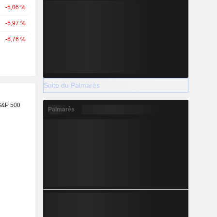
-5,06 %
-5,97 %
-6,76 %
Suite du Palmarès
S&P 500
Palmarès