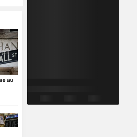
sse au