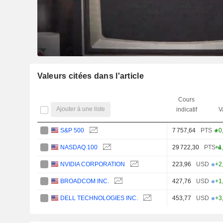
Valeurs citées dans l'article
Cours
Ajouter à une liste
indicatif
V
S&P 500
7 757,64
PTS
+0
NASDAQ 100
29 722,30
PTS
+1
NVIDIA CORPORATION
223,96
USD
+2
BROADCOM INC.
427,76
USD
+1
DELL TECHNOLOGIES INC.
453,77
USD
+3