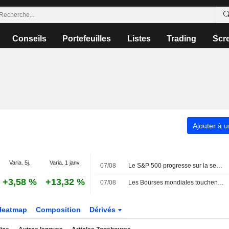
Conseils
Portefeuilles
Listes
Trading
Scr
Ajouter à u
Varia. 5j.
Varia. 1 janv.
07/08
Le S&P 500 progresse sur la semaine, porté par l'envolée des géants de la technologie
+3,58 %
+13,32 %
07/08
Les Bourses mondiales touchent des sommets après l'emploi américain
Heatmap
Composition
Dérivés