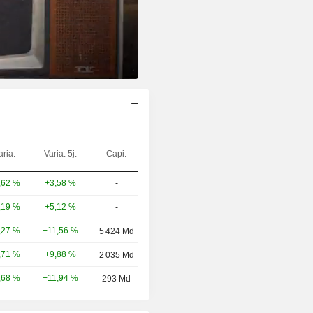
aria.
Varia. 5j.
Capi.
+3,58 %
-
,62 %
+5,12 %
-
,19 %
+11,56 %
,27 %
5 424 Md
+9,88 %
,71 %
2 035 Md
+11,94 %
,68 %
293 Md