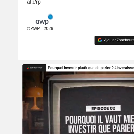
afp/rp
© AWP - 2026
Ajouter Zonebours