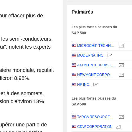
Palmarès
ur effacer plus de
Les plus fortes hausses du
S&P 500
r les semi-conducteurs,
MICROCHIP TECHNOLOGY INCORPORATED
i", notent les experts
MODERNA, INC.
AXON ENTERPRISE, INC.
sière mondiale, reculait
NEWMONT CORPORATION
Micron 8,98%.
HP INC.
reet à des sommets,
Les plus fortes baisses du
sion d'environ 13%
S&P 500
TARGA RESOURCES CORP.
upérer une partie de
CDW CORPORATION