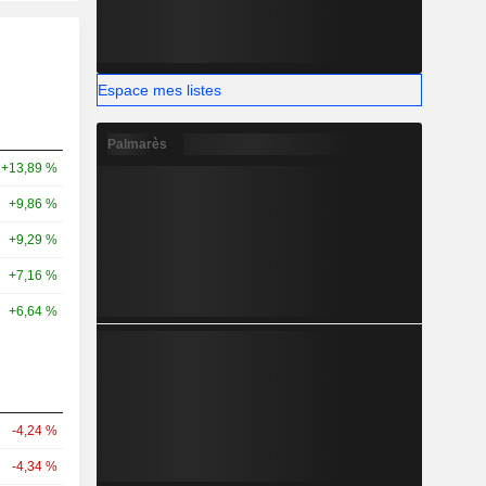
Espace mes listes
Palmarès
+13,89 %
+9,86 %
+9,29 %
+7,16 %
+6,64 %
-4,24 %
-4,34 %