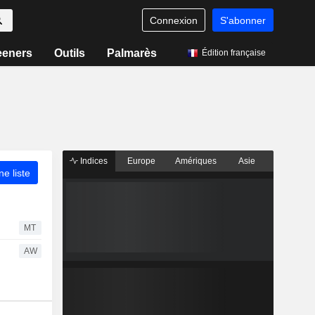
Connexion
S'abonner
eeners
Outils
Palmarès
Édition française
Indices
Europe
Amériques
Asie
ne liste
MT
AW