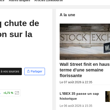
dice
Autres langues
Articles Zonebourse
A la une
q chute de
on sur la
Wall Street finit en hau
terme d'une semaine
 à vos sources
Partager
florissante
Le 07 août 2026 à 22:35
.
+1,71 %
L'IBEX 35 passe un cap
historique
Le 06 août 2026 à 15:35