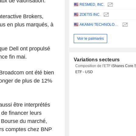
aux de valorisation.
RESMED, INC.
ZOETIS INC.
teractive Brokers,
us en plus marqués, à
AKAMAI TECHNOLOGIES, INC.
Voir le palmarès
que Dell ont propulsé
ce fin mai.
Variations secteurs
Composition de l'ETF
iShares Core 
 Broadcom ont été bien
ETF - USD
 plonger de plus de 12%
ssi être interprétés
de financer leurs
n Bourse du marché,
eurs comptes chez BNP