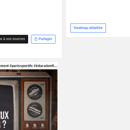
Heatmap détaillée
e à vos sources
Partager