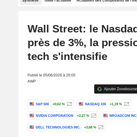
Synthèse
Toute l'actualité
Actualités des composants de l'in
Wall Street: le Nasda
près de 3%, la pressi
tech s'intensifie
Publié le 05/06/2026 à 20:05
AWP
Ajouter Zonebourse
S&P 500
+0,62 %
NASDAQ 100
+1,19 %
NVIDIA CORPORATION
+2,27 %
BROADCOM INC
DELL TECHNOLOGIES INC.
+3,68 %