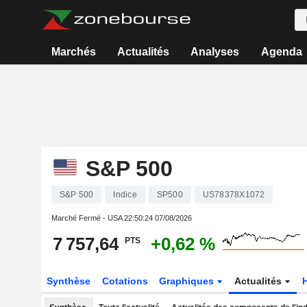
Marchés
Actualités
Analyses
Agenda
S&P 500
S&P 500
Indice
SP500
US78378X1072
Marché Fermé - USA
22:50:24 07/08/2026
7 757,64
+0,62 %
PTS
Synthèse
Cotations
Graphiques
Actualités