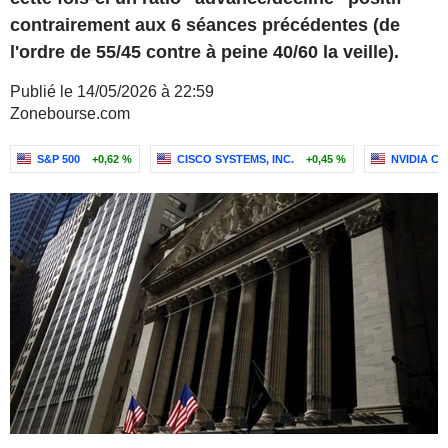
contrairement aux 6 séances précédentes (de
l'ordre de 55/45 contre à peine 40/60 la veille).
Publié le 14/05/2026 à 22:59
Zonebourse.com
S&P 500
+0,62 %
CISCO SYSTEMS, INC.
+0,45 %
NVIDIA C