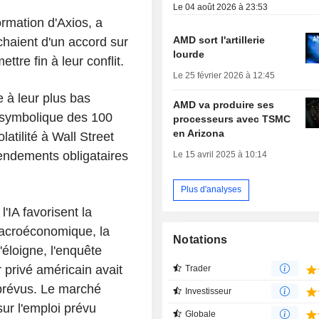
Le 04 août 2026 à 23:53
rmation d'Axios, a
AMD sort l'artillerie
ochaient d'un accord sur
lourde
re fin à leur conflit.
Le 25 février 2026 à 12:45
e à leur plus bas
AMD va produire ses
 symbolique des 100
processeurs avec TSMC
en Arizona
olatilité à Wall Street
 rendements obligataires
Le 15 avril 2025 à 10:14
Plus d'analyses
'IA favorisent la
macroéconomique, la
Notations
'éloigne, l'enquête
 privé américain avait
Trader
 prévus. Le marché
Investisseur
sur l'emploi prévu
Globale