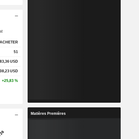
s
at
ACHETER
51
83,36
USD
08,23
USD
+25,83 %
Matières Premières