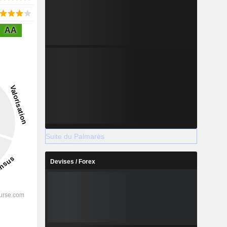
AA
Suite du Palmarès
Devises / Forex