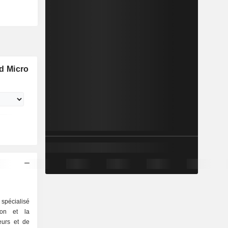
d Micro
spécialisé
ion et la
eurs et de