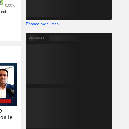
Espace mes listes
Palmarès
D
lon le