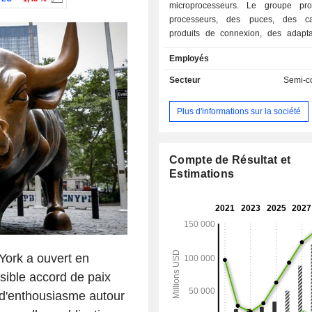
microprocesseurs. Le groupe pr
processeurs, des puces, des ca
produits de connexion, des adaptat
destinés notamment aux ordinat
Employés
serveurs, aux stations de travail, aux
et aux consoles de jeux. La répartition
Secteur
Semi-c
géographique du CA est la suivante :
(32,8%), Chine (22,4%), Taiw
Plus d'informations sur la société
Singapour (12,4%) et autres (17,4%).
Compte de Résultat et
Estimations
York a ouvert en
sible accord de paix
n d'enthousiasme autour