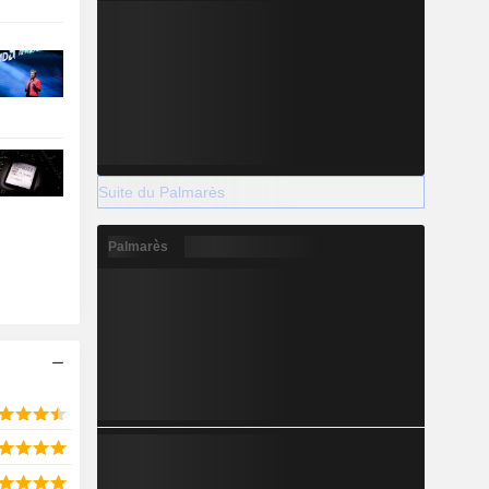
Suite du Palmarès
Palmarès