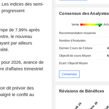
 Les indices des semi-
s progressent
Consensus des Analyste
Vente
Ach
rimpe de 7,99% après
Recommandation moyenne
estre, le nouveau
Nombre d'Analystes
yant par ailleurs
Dernier Cours de Cloture
4
iété.
Objectif de cours Moyen
6
R pour 2026, avance de
Ecart / Objectif Moyen
e d'affaires trimestriel
Consensus
r dit prévoir des
Révisions de Bénéfices
lgré le conflit au