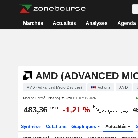
Marchés
Actualités
Analyses
Agenda
AMD (ADVANCED MIC
AMD (Advanced Micro Devices)
Actions
AMD
Marché Fermé -
Nasdaq
22:00:00 07/08/2026
483,36
-1,21 %
USD
4
Synthèse
Cotations
Graphiques
Actualités