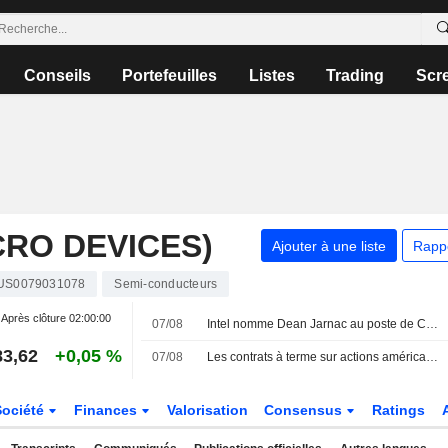
Conseils
Portefeuilles
Listes
Trading
Scr
RO DEVICES)
Ajouter à une liste
Rapp
US0079031078
Semi-conducteurs
Après clôture
02:00:00
07/08
Intel nomme Dean Jarnac au poste de Chief Sales Officer
83,62
+0,05 %
07/08
Les contrats à terme sur actions américaines progressent avant l'ouverture, entre rapport sur l'emploi et tensions au Moyen-Orient
Société
Finances
Valorisation
Consensus
Ratings