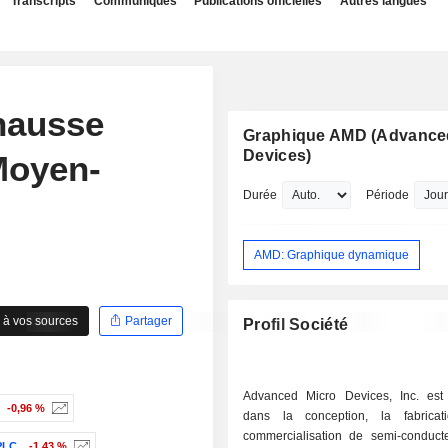
Transcripts
Communiqués
Publications officielles
Autres langues
 hausse
Graphique AMD (Advance
Devices)
Moyen-
Durée
Période
AMD: Graphique dynamique
 à vos sources
Partager
Profil Société
Advanced Micro Devices, Inc. est 
-0,96 %
dans la conception, la fabricat
commercialisation de semi-conduct
PLC
-1,43 %