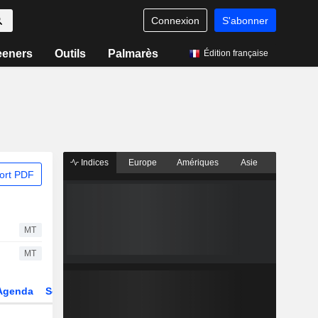
Connexion
S'abonner
eeners
Outils
Palmarès
Édition française
Indices
Europe
Amériques
Asie
ort PDF
MT
MT
Agenda
Secteur
Dérivés
Fonds et ETFs