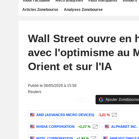
Toute l'actualité
Reco analystes
Faits marquants
Insiders
Articles Zonebourse
Analyses Zonebourse
Wall Street ouvre en
avec l'optimisme au 
Orient et sur l'IA
Publié le 06/05/2026 à 15:56
Reuters
Ajouter Zonebourse
AMD (ADVANCED MICRO DEVICES)
-1,21 %
NVIDIA CORPORATION
+2,27 %
ALPHABET INC.
INTEL CORPORATION
+1,84 %
ARM HOLDINGS 