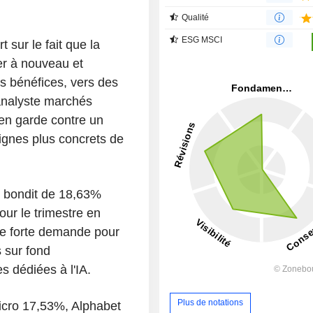
Qualité
ESG MSCI
 sur le fait que la
er à nouveau et
es bénéfices, vers des
analyste marchés
 en garde contre un
ignes plus concrets de
 bondit de 18,63%
pour le trimestre en
ne forte demande pour
 sur fond
s dédiées à l'IA.
Plus de notations
icro 17,53%, Alphabet