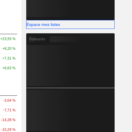
Espace mes listes
+23,55 %
Palmarès
+8,20 %
+7,31 %
+6,63 %
-3,04 %
-7,71 %
-14,28 %
-15,29 %