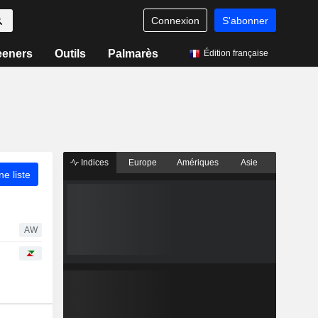
Connexion
S'abonner
eeners
Outils
Palmarès
Édition française
Indices
Europe
Amériques
Asie
ne liste
AW