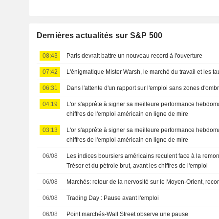
Dernières actualités sur S&P 500
08:43
Paris devrait battre un nouveau record à l'ouverture
07:42
L'énigmatique Mister Warsh, le marché du travail et les ta
06:31
Dans l'attente d'un rapport sur l'emploi sans zones d'omb
04:19
L'or s'apprête à signer sa meilleure performance hebdoma
chiffres de l'emploi américain en ligne de mire
03:13
L'or s'apprête à signer sa meilleure performance hebdoma
chiffres de l'emploi américain en ligne de mire
06/08
Les indices boursiers américains reculent face à la rem
Trésor et du pétrole brut, avant les chiffres de l'emploi
06/08
Marchés: retour de la nervosité sur le Moyen-Orient, rec
06/08
Trading Day : Pause avant l'emploi
06/08
Point marchés-Wall Street observe une pause