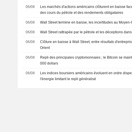
06/08
Les marchés d'actions américains clôturent en baisse fac
des cours du pétrole et des rendements obligataires
06/08
Wall Street termine en baisse, les incertitudes au Moyen-
06/08
Wall Street rattrapée par le pétrole et les déceptions dans 
06/08
Clôture en baisse à Wall Street, entre résultats d'entrepr
Orient
06/08
Repli des principales cryptomonnaies ; le Bitcoin se mai
000 dollars
06/08
Les indices boursiers américains évoluent en ordre disper
l'énergie limitant le repli généralisé