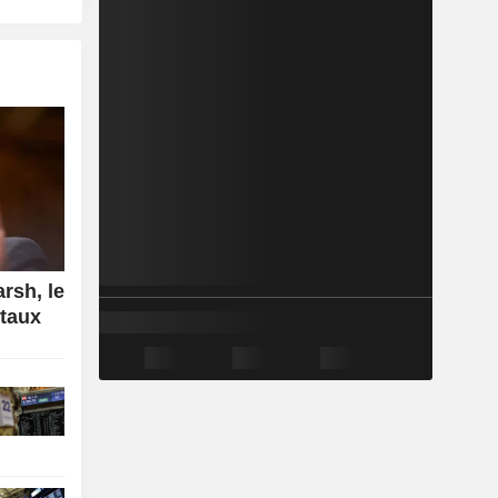
rsh, le
 taux