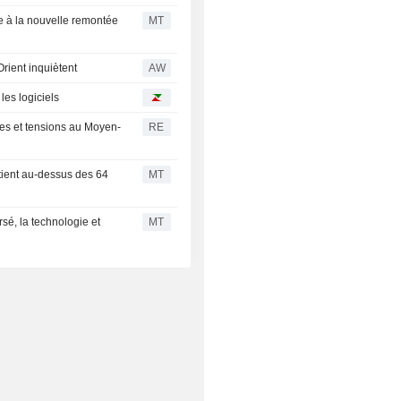
e à la nouvelle remontée
MT
Orient inquiètent
AW
les logiciels
ises et tensions au Moyen-
RE
ntient au-dessus des 64
MT
sé, la technologie et
MT