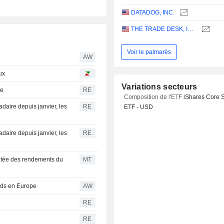
DATADOG, INC.
THE TRADE DESK, INC.
Voir le palmarès
AW
ux
Variations secteurs
re
RE
Composition de l'ETF
iShares Core 
daire depuis janvier, les
RE
ETF - USD
daire depuis janvier, les
RE
ontée des rendements du
MT
ords en Europe
AW
RE
RE