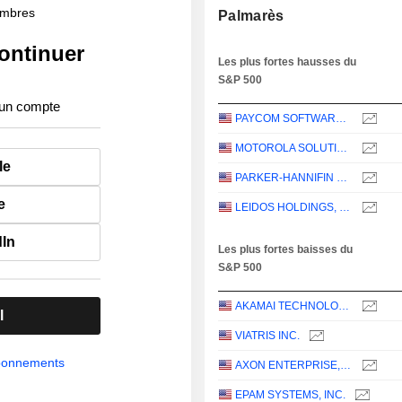
membres
Palmarès
ontinuer
Les plus fortes hausses du
S&P 500
 un compte
PAYCOM SOFTWARE, INC.
MOTOROLA SOLUTIONS, INC.
le
PARKER-HANNIFIN CORPORATION
e
LEIDOS HOLDINGS, INC.
dIn
Les plus fortes baisses du
S&P 500
AKAMAI TECHNOLOGIES, INC.
l
VIATRIS INC.
abonnements
AXON ENTERPRISE, INC.
EPAM SYSTEMS, INC.