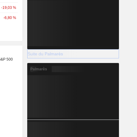
-19,03 %
-6,80 %
Suite du Palmarès
S&P 500
Palmarès