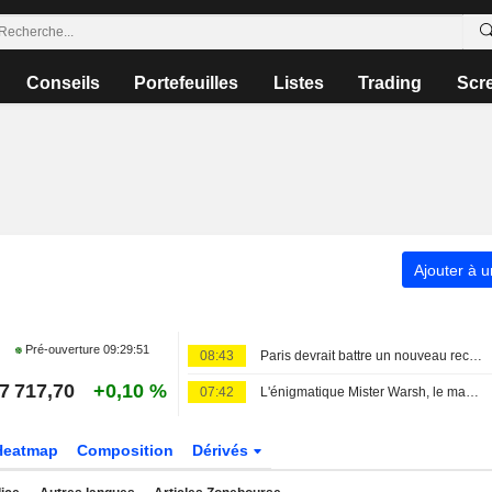
Conseils
Portefeuilles
Listes
Trading
Scr
Ajouter à u
Pré-ouverture
09:29:51
08:43
Paris devrait battre un nouveau record à l'ouverture
7 717,70
+0,10 %
07:42
L'énigmatique Mister Warsh, le marché du travail et les taux
Heatmap
Composition
Dérivés