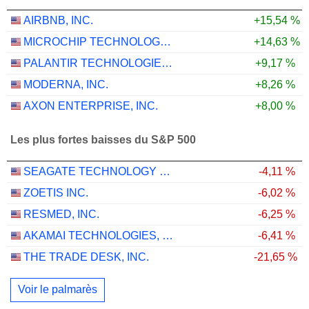
AIRBNB, INC.
+15,54 %
MICROCHIP TECHNOLOGY INCORPORATED
+14,63 %
PALANTIR TECHNOLOGIES INC.
+9,17 %
MODERNA, INC.
+8,26 %
AXON ENTERPRISE, INC.
+8,00 %
Les plus fortes baisses du S&P 500
SEAGATE TECHNOLOGY HOLDINGS PLC
-4,11 %
ZOETIS INC.
-6,02 %
RESMED, INC.
-6,25 %
AKAMAI TECHNOLOGIES, INC.
-6,41 %
THE TRADE DESK, INC.
-21,65 %
Voir le palmarès