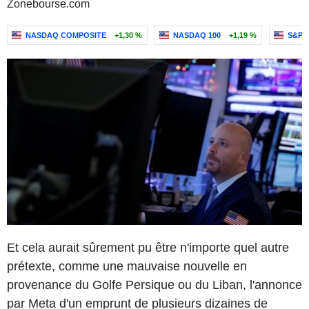
Zonebourse.com
NASDAQ COMPOSITE
+1,30 %
NASDAQ 100
+1,19 %
S&P 5
Et cela aurait sûrement pu être n'importe quel autre
prétexte, comme une mauvaise nouvelle en
provenance du Golfe Persique ou du Liban, l'annonce
par Meta d'un emprunt de plusieurs dizaines de