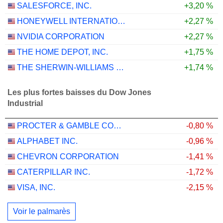
SALESFORCE, INC.
+3,20 %
HONEYWELL INTERNATIONAL INC.
+2,27 %
NVIDIA CORPORATION
+2,27 %
THE HOME DEPOT, INC.
+1,75 %
THE SHERWIN-WILLIAMS COMPANY
+1,74 %
Les plus fortes baisses du Dow Jones
Industrial
PROCTER & GAMBLE COMPANY
-0,80 %
ALPHABET INC.
-0,96 %
CHEVRON CORPORATION
-1,41 %
CATERPILLAR INC.
-1,72 %
VISA, INC.
-2,15 %
Voir le palmarès