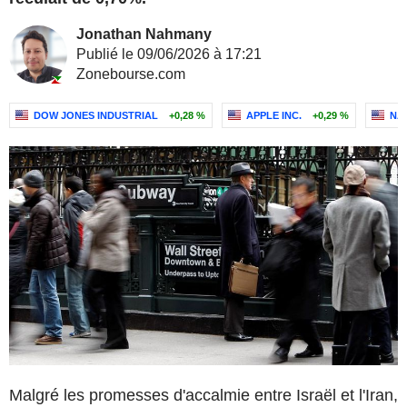
Jonathan Nahmany
Publié le 09/06/2026 à 17:21
Zonebourse.com
DOW JONES INDUSTRIAL
+0,28 %
APPLE INC.
+0,29 %
NAS
Malgré les promesses d'accalmie entre Israël et l'Iran,