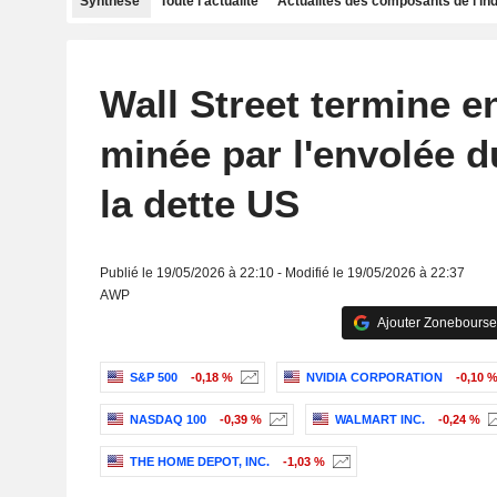
Synthèse
Toute l'actualité
Actualités des composants de l'in
Wall Street termine e
minée par l'envolée d
la dette US
Publié le 19/05/2026 à 22:10 - Modifié le 19/05/2026 à 22:37
AWP
Ajouter Zonebourse
S&P 500
-0,18 %
NVIDIA CORPORATION
-0,10 
NASDAQ 100
-0,39 %
WALMART INC.
-0,24 %
THE HOME DEPOT, INC.
-1,03 %