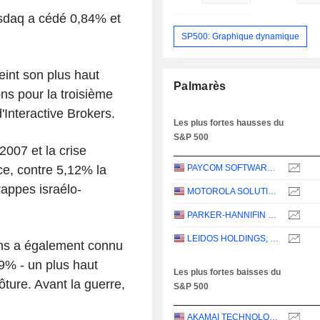
sdaq a cédé 0,84% et
SP500: Graphique dynamique
eint son plus haut
Palmarès
ons pour la troisième
'Interactive Brokers.
Les plus fortes hausses du
S&P 500
007 et la crise
ce, contre 5,12% la
PAYCOM SOFTWARE, INC.
rappes israélo-
MOTOROLA SOLUTIONS, INC.
PARKER-HANNIFIN CORPORATION
LEIDOS HOLDINGS, INC.
 ans a également connu
69% - un plus haut
Les plus fortes baisses du
ture. Avant la guerre,
S&P 500
AKAMAI TECHNOLOGIES, INC.