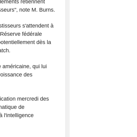
ndements retiennent
sseurs", note M. Burns.
stisseurs s'attendent à
 Réserve fédérale
otentiellement dès la
atch.
 américaine, qui lui
croissance des
lication mercredi des
ématique de
 l'intelligence