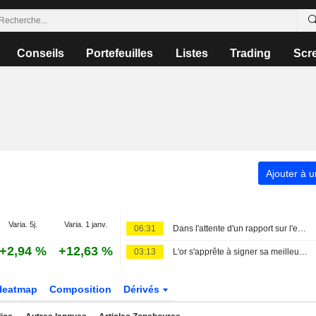
Conseils
Portefeuilles
Listes
Trading
Scr
Ajouter à u
Varia. 5j.
Varia. 1 janv.
06:31
Dans l'attente d'un rapport sur l'emploi sans zones d'ombre
+2,94 %
+12,63 %
03:13
L'or s'apprête à signer sa meilleure performance hebdomadaire depuis janvier, les chiffres de l'emploi américain en ligne de mire
Heatmap
Composition
Dérivés