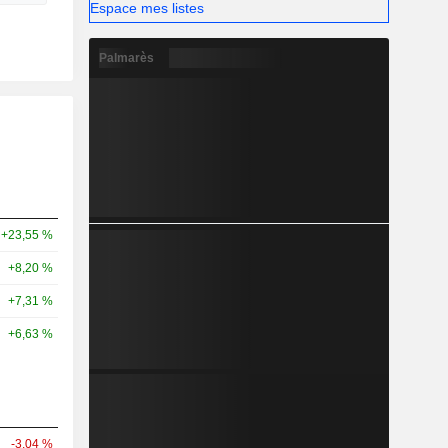
Espace mes listes
Palmarès
+23,55 %
+8,20 %
+7,31 %
+6,63 %
-3,04 %