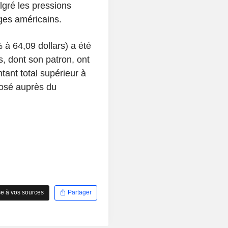
gré les pressions
ges américains.
à 64,09 dollars) a été
, dont son patron, ont
tant total supérieur à
posé auprès du
e à vos sources
Partager