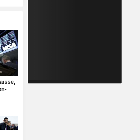
aisse,
en-