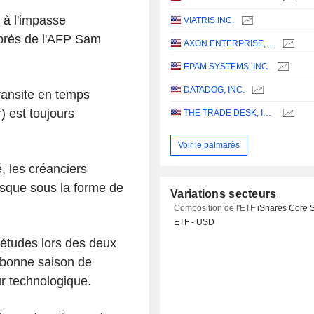
e à l'impasse
VIATRIS INC.
près de l'AFP Sam
AXON ENTERPRISE, INC.
EPAM SYSTEMS, INC.
DATADOG, INC.
transite en temps
) est toujours
THE TRADE DESK, INC.
Voir le palmarès
é, les créanciers
sque sous la forme de
Variations secteurs
Composition de l'ETF
iShares Core 
ETF - USD
iétudes lors des deux
s bonne saison de
ur technologique.