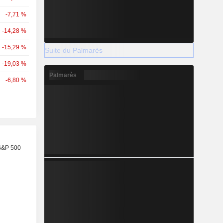
-7,71 %
-14,28 %
-15,29 %
Suite du Palmarès
-19,03 %
Palmarès
-6,80 %
S&P 500