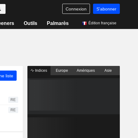
Connexion
S'abonner
eeners
Outils
Palmarès
Édition française
Indices
Europe
Amériques
Asie
ne liste
RE
RE