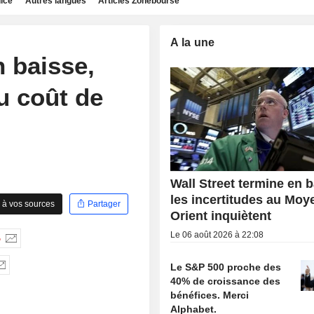
dice
Autres langues
Articles Zonebourse
A la une
n baisse,
u coût de
Wall Street termine en b
les incertitudes au Moy
 à vos sources
Partager
Orient inquiètent
Le 06 août 2026 à 22:08
%
Le S&P 500 proche des
40% de croissance des
bénéfices. Merci
Alphabet.