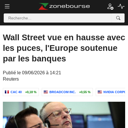
Wall Street vue en hausse avec
les puces, l'Europe soutenue
par les banques
Publié le 09/06/2026 à 14:21
Reuters
CAC 40
+0,18 %
BROADCOM INC.
+0,55 %
NVIDIA CORPO