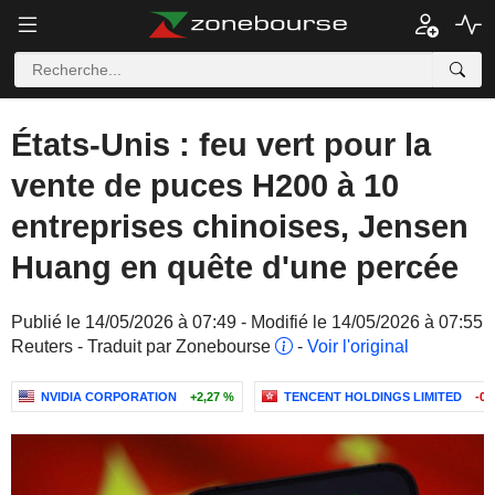
États-Unis : feu vert pour la
vente de puces H200 à 10
entreprises chinoises, Jensen
Huang en quête d'une percée
Publié le 14/05/2026 à 07:49 - Modifié le 14/05/2026 à 07:55
Reuters - Traduit par Zonebourse
-
Voir l'original
NVIDIA CORPORATION
+2,27 %
TENCENT HOLDINGS LIMITED
-0,