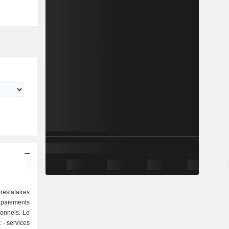
estataires
aiements
ionnels. Le
es