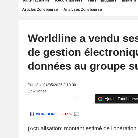
Toute l'actualité
Reco analystes
Faits marquants
Insiders
Articles Zonebourse
Analyses Zonebourse
Worldline a vendu ses
de gestion électroniq
données au groupe su
Publié le 04/05/2026 à 10:00
Dow Jones
Ajouter Zonebourse
WORLDLINE
-5,12 %
(Actualisation: montant estimé de l'opération