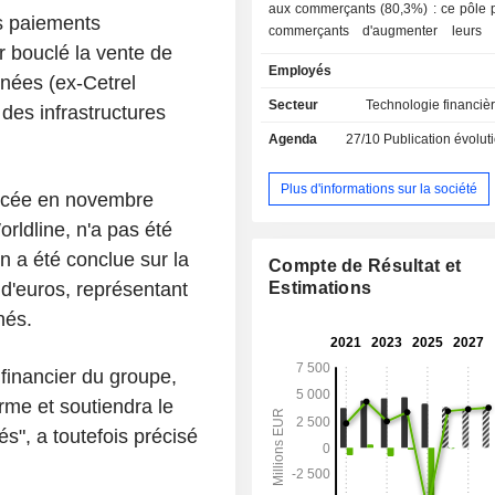
aux commerçants (80,3%) : ce pôle 
s paiements
commerçants d'augmenter leurs 
r bouclé la vente de
d'améliorer l'expérience de leurs clie
Employés
environnement sécurisé et de confi
nnées (ex-Cetrel
une expertise et une couverture pan
Secteur
Technologie financièr
 des infrastructures
exceptionnelle ; - services financiers (19,7%) :
Agenda
27/10
Publication évolution de l'acti
ce pôle assure, au premier rang en 
traitement des données financières
aux institutions financières de dé
Plus d'informations sur la société
oncée en novembre
technologies transformantes, gérer 
orldline, n'a pas été
et la fraude, optimiser les processus
l'excellence opérationnelle. La répartition
on a été conclue sur la
Compte de Résultat et
géographique du CA est la suivant
 d'euros, représentant
Estimations
(6,1%), Europe du Sud (16,5%), Euro
nés.
et de l'Est (36,6%), Europe du Nord
autres (11,1%).
 financier du groupe,
erme et soutiendra le
és", a toutefois précisé