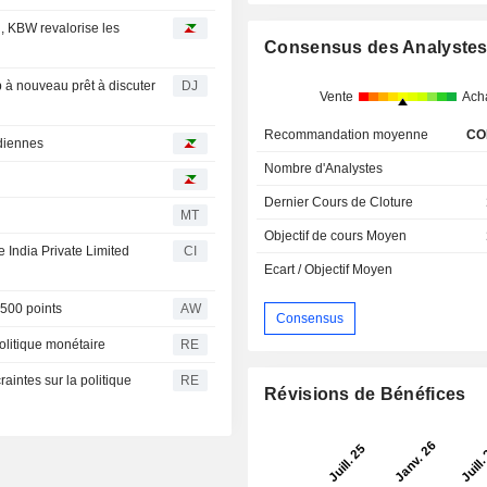
n, KBW revalorise les
Consensus des Analyste
 à nouveau prêt à discuter
DJ
Vente
Ach
Recommandation moyenne
CO
ndiennes
Nombre d'Analystes
Dernier Cours de Cloture
MT
Objectif de cours Moyen
e India Private Limited
CI
Ecart / Objectif Moyen
.500 points
AW
Consensus
politique monétaire
RE
aintes sur la politique
RE
Révisions de Bénéfices