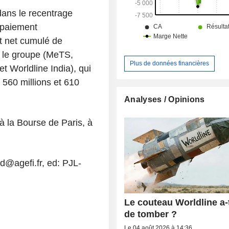
ans le recentrage
e paiement
t net cumulé de
 le groupe (MeTS,
Plus de données financières
t Worldline India), qui
 560 millions et 610
Analyses / Opinions
 à la Bourse de Paris, à
d@agefi.fr, ed: PJL-
Le couteau Worldline a-t-
de tomber ?
Le 04 août 2026 à 14:36