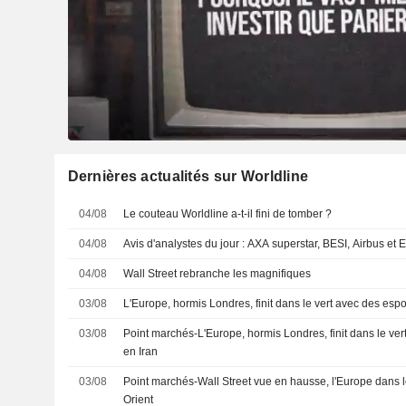
Dernières actualités sur Worldline
04/08
Le couteau Worldline a-t-il fini de tomber ?
04/08
Avis d'analystes du jour : AXA superstar, BESI, Airbus et
04/08
Wall Street rebranche les magnifiques
03/08
L'Europe, hormis Londres, finit dans le vert avec des espo
03/08
Point marchés-L'Europe, hormis Londres, finit dans le ver
en Iran
03/08
Point marchés-Wall Street vue en hausse, l'Europe dans l
Orient