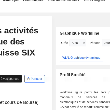
Transcripts
Communiqués
Publications officielles
Autres langues
 activités
Graphique Worldline
ue des
Durée
Période
isse SIX
WLN: Graphique dynamique
Profil Société
 à vos sources
Partager
Worldline figure parmi les 1ers pr
mondiaux de services de p
 et cours de Bourse)
électroniques et de services transact
CA par activité se répartit comme suit : - servic