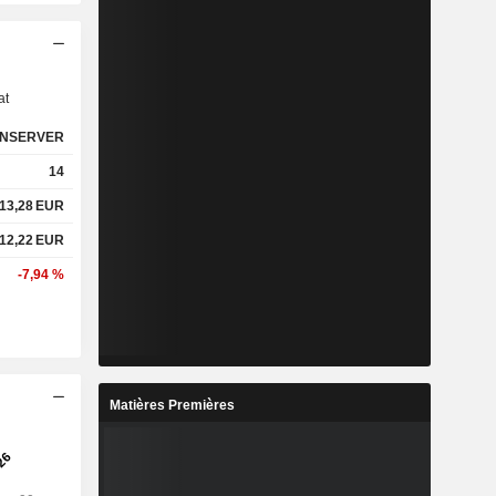
s
at
NSERVER
14
13,28
EUR
12,22
EUR
-7,94 %
Matières Premières