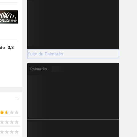
de -3,3
Suite du Palmarès
Palmarès