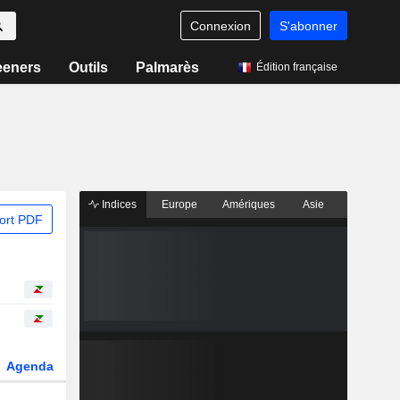
Connexion
S'abonner
eeners
Outils
Palmarès
Édition française
Indices
Europe
Amériques
Asie
ort PDF
Agenda
Secteur
Dérivés
Fonds et ETFs