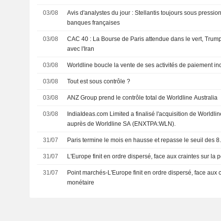
03/08
Avis d'analystes du jour : Stellantis toujours sous pressio
banques françaises
03/08
CAC 40 : La Bourse de Paris attendue dans le vert, Trump
avec l'Iran
03/08
Worldline boucle la vente de ses activités de paiement i
03/08
Tout est sous contrôle ?
03/08
ANZ Group prend le contrôle total de Worldline Australia
03/08
IndiaIdeas.com Limited a finalisé l'acquisition de Worldlin
auprès de Worldline SA (ENXTPA:WLN).
31/07
Paris termine le mois en hausse et repasse le seuil des 8
31/07
L'Europe finit en ordre dispersé, face aux craintes sur la 
31/07
Point marchés-L'Europe finit en ordre dispersé, face aux cr
monétaire