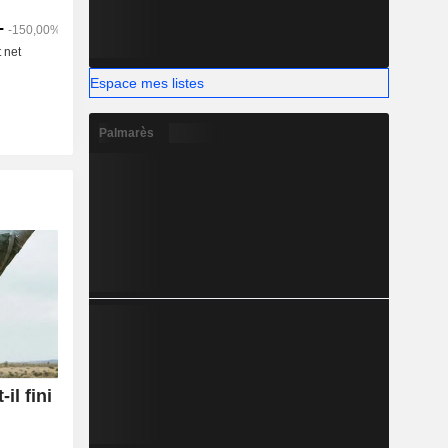
Espace mes listes
Palmarès
il fini