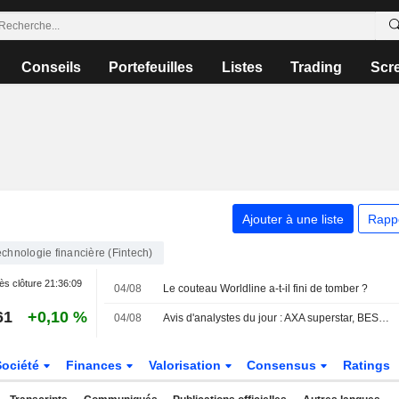
Conseils
Portefeuilles
Listes
Trading
Scr
Ajouter à une liste
Rapp
echnologie financière (Fintech)
ès clôture
21:36:09
04/08
Le couteau Worldline a-t-il fini de tomber ?
61
+0,10 %
04/08
Avis d'analystes du jour : AXA superstar, BESI, Airbus et Euronext entourés
Société
Finances
Valorisation
Consensus
Ratings