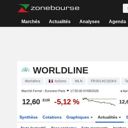
Marchés
Actualités
Analyses
Agenda
WORLDLINE
Worldline
Actions
WLN
FR00140182K6
T
Marché Fermé -
Euronext Paris
17:55:00 07/08/2026
Apr
12,60
-5,12 %
EUR
12,
Synthèse
Cotations
Graphiques
Actualités