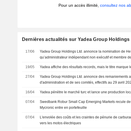
Pour un accès illimité,
consultez nos 
Dernières actualités sur Yadea Group Holdings 
17/06
Yadea Group Holdings Ltd. annonce la nomination de He 
qu’administrateur indépendant non exécutif et membre de
rémunération et de nomination, avec effet au 18 juin 202
19/05
Yadea affiche des résultats records, mais le titre marque 
27/04
Yadea Group Holdings Ltd. annonce des remaniements au
d'administration et de ses comités, effectifs au 29 avril 20
16/04
Yadea pénètre le marché turc et lance une production loc
07/04
Swedbank Robur Small Cap Emerging Markets recule de 
Mycronic entre en portefeuille
07/04
L'envolée des coûts et les craintes de pénurie de carbura
vers les motos électriques