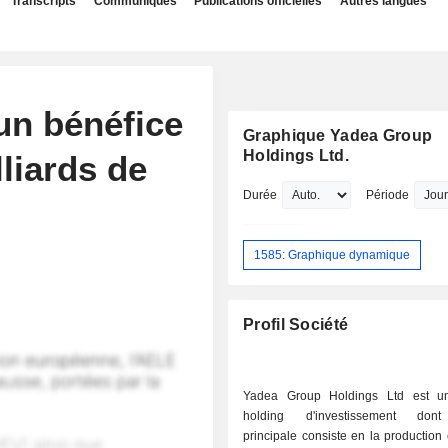
Transcripts
Communiqués
Publications officielles
Autres langues
un bénéfice
Graphique Yadea Group
Holdings Ltd.
liards de
Durée
Période
1585: Graphique dynamique
Profil Société
Yadea Group Holdings Ltd est un
holding d'investissement dont l
principale consiste en la production 