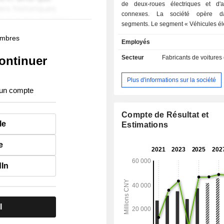
de deux-roues électriques et d'a
connexes. La société opère d
segments. Le segment « Véhicules él
deux roues et accessoires conn
membres
Employés
consacre principalement à la reche
développement, à la fabrication et à 
ontinuer
Secteur
Fabricants de voitures
véhicules électriques à deux
d'accessoires connexes. Le segment
Plus d'informations sur la société
est principalement dédié à la product
 un compte
vente de batteries et de moteurs élect
produits de la société sont exp
d'autres pays d'Asie du Sud-Est, no
Compte de Résultat et
le
Philippines, la Thaïlande, la Malaisie
Estimations
d'autres pays.
e
dIn
l