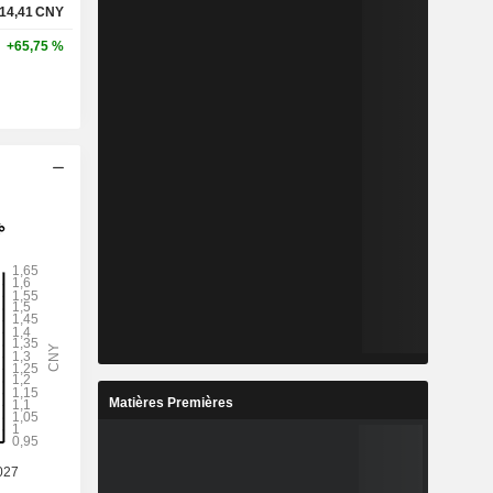
14,41
CNY
+65,75 %
Matières Premières