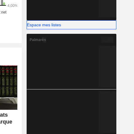
Espace mes listes
Palmarès
tats
arque