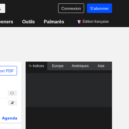
Connexion
S'abonner
eeners
Outils
Palmarès
Édition française
Indices
Europe
Amériques
Asie
ort PDF
CI
Agenda
Secteur
Dérivés
Fonds et ETFs