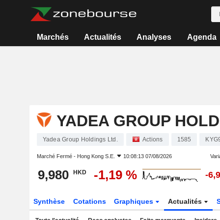
Marchés
Actualités
Analyses
Agenda
YADEA GROUP HOLDI
Yadea Group Holdings Ltd.
Actions
1585
KYG
Marché Fermé -
Hong Kong S.E.
10:08:13 07/08/2026
Vari
9,980
-1,19 %
HKD
-6,
Synthèse
Cotations
Graphiques
Actualités