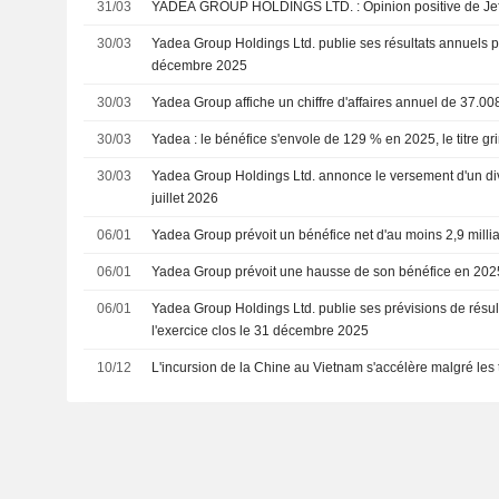
31/03
YADEA GROUP HOLDINGS LTD. : Opinion posit
30/03
Yadea Group Holdings Ltd. publie ses résultats annuels po
décembre 2025
30/03
Yadea Group affiche un chiffre d'affaires annuel de 37.0
30/03
Yadea : le bénéfice s'envole de 129 % en 2025, le titre g
30/03
Yadea Group Holdings Ltd. annonce le versement d'un di
juillet 2026
06/01
Yadea Group prévoit un bénéfice net d'au moins 2,9 mill
06/01
Yadea Group prévoit une hausse de son bénéfice en 202
06/01
Yadea Group Holdings Ltd. publie ses prévisions de résul
l'exercice clos le 31 décembre 2025
10/12
L'incursion de la Chine au Vietnam s'accélère malgré les 