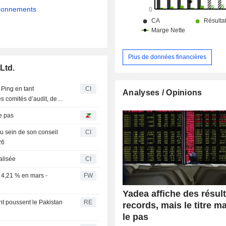
abonnements
Plus de données financières
Ltd.
Ping en tant
CI
Analyses / Opinions
s comités d’audit, de
6
le pas
 sein de son conseil
CI
26
alisée
CI
4,21 % en mars -
FW
Yadea affiche des résul
nt poussent le Pakistan
RE
records, mais le titre m
le pas