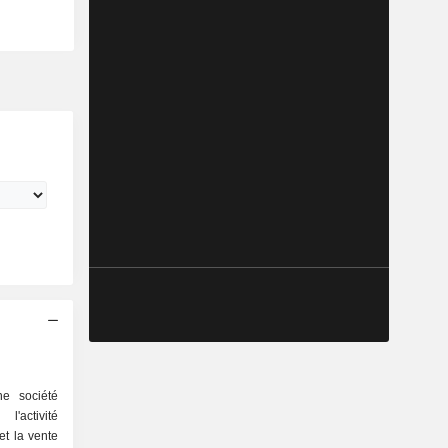
e société
'activité
et la vente