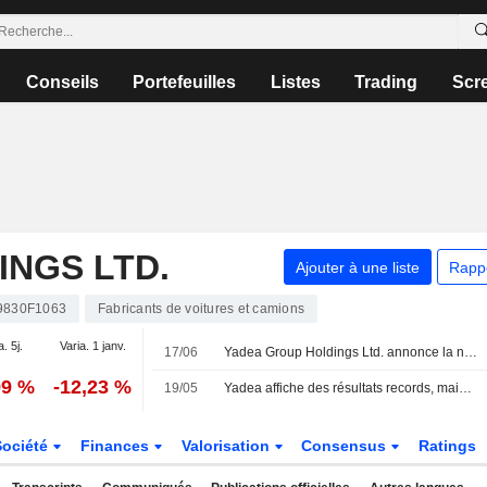
Conseils
Portefeuilles
Listes
Trading
Scr
NGS LTD.
Ajouter à une liste
Rapp
9830F1063
Fabricants de voitures et camions
a. 5j.
Varia. 1 janv.
17/06
Yadea Group Holdings Ltd. annonce la nomination de He Ping en tant qu’administrateur indépendant non exécutif et membre des comités d’audit, de rémunération et de nomination, avec effet au 18 juin 2026
99 %
-12,23 %
19/05
Yadea affiche des résultats records, mais le titre marque le pas
Société
Finances
Valorisation
Consensus
Ratings