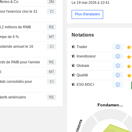
ive de Jefferies & Co.
ZM
Le 19 mai 2026 à 10:41
ur l'exercice clos le 31
CI
Plus d'analyses
08,2 millions de RMB
RE
Notations
rimpe de 6 %
MT
vidende annuel le 16
CI
Trader
Investisseur
iards de RMB pour l'année
RE
Globale
5
MT
Qualité
tats consolidés pour
CI
ESG MSCI
tarifs américains
RE