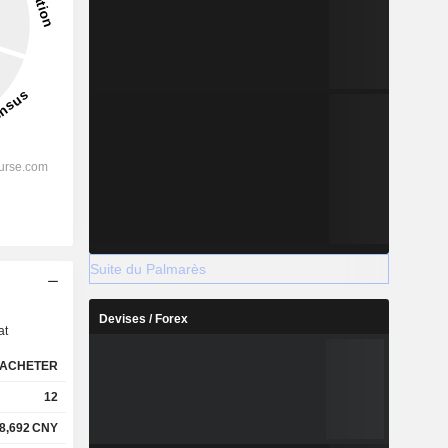
Suite du Palmarès
s
Devises / Forex
at
ACHETER
12
8,692
CNY