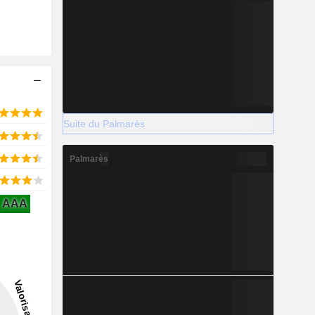
Suite du Palmarès
Palmarès
AAA