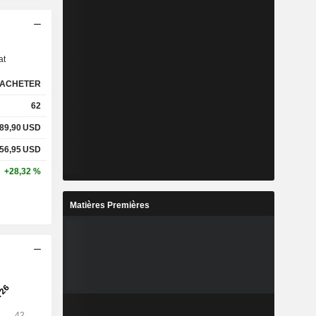
s
at
ACHETER
62
89,90
USD
56,95
USD
+28,32 %
Matières Premières