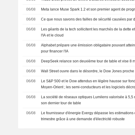
06/08
Meta lance Muse Spark 1.2 et son premier agent de pro
06/08
Ce que nous savons des failles de sécurité causées par
06/08
Les géants de la tech sollicitent les marchés de la dette e
l'IA et le cloud
06/08
Alphabet prépare une émission obligataire pouvant atteind
pour financer l'IA
06/08
DeepSeek relance son deuxième tour de table et vise 8 mi
06/08
Wall Street ouvre dans le désordre, le Dow Jones proche
06/08
Le S&P 500 et le Dow attendus en légère hausse sur fond
Moyen-Orient ; les semi-conducteurs et les logiciels décr
06/08
La société de réseaux optiques Lumilens valorisée à 5,5 m
son dernier tour de table
06/08
Le fournisseur d'énergie Evergy dépasse les estimations
trimestre grâce à une demande d'électricité robuste