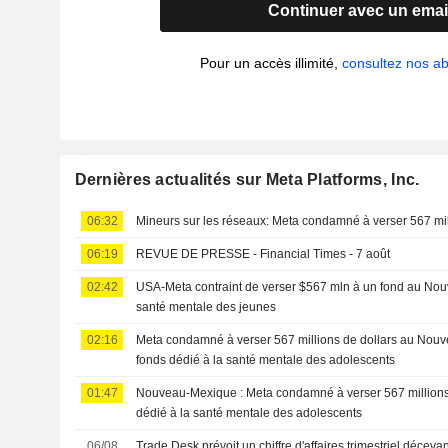
Continuer avec un emai
Pour un accès illimité,
consultez nos 
Dernières actualités sur Meta Platforms, Inc.
06:32
Mineurs sur les réseaux: Meta condamné à verser 567 mill
06:19
REVUE DE PRESSE - Financial Times - 7 août
02:42
USA-Meta contraint de verser $567 mln à un fond au No
santé mentale des jeunes
02:16
Meta condamné à verser 567 millions de dollars au Nou
fonds dédié à la santé mentale des adolescents
01:47
Nouveau-Mexique : Meta condamné à verser 567 millions 
dédié à la santé mentale des adolescents
06/08
Trade Desk prévoit un chiffre d'affaires trimestriel décevant