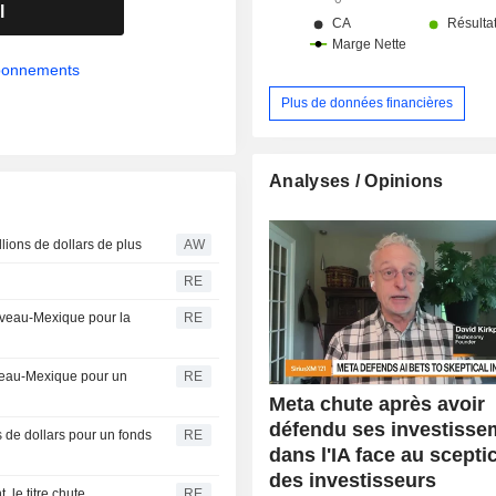
l
abonnements
Plus de données financières
Analyses / Opinions
ions de dollars de plus
AW
RE
uveau-Mexique pour la
RE
veau-Mexique pour un
RE
Meta chute après avoir
défendu ses investisse
de dollars pour un fonds
RE
dans l'IA face au scept
des investisseurs
, le titre chute
RE