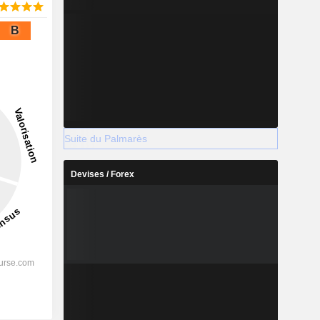
B
Suite du Palmarès
Devises / Forex