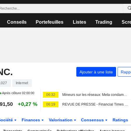
Conseils
Portefeuilles
Listes
Trading
Scr
NC.
Ajouter à une liste
Rapp
1027
Internet
Après clôture
02:00:00
06:32
Mineurs sur les réseaux: Meta condamné à verser 567 millions de dollars de plus
91,50
+0,27 %
06:19
REVUE DE PRESSE - Financial Times - 7 août
Société
Finances
Valorisation
Consensus
Ratings