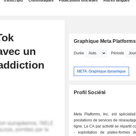
Transcripts
Communiqués
Publications officielles
Autres langues
Tok
Graphique Meta Platforms,
avec un
Durée
Période
'addiction
META: Graphique dynamique
Profil Société
Meta Platforms, Inc. est spécialis
prestations de services de réseautag
ligne. Le CA par activité se répartit 
- exploitation de plates-formes 