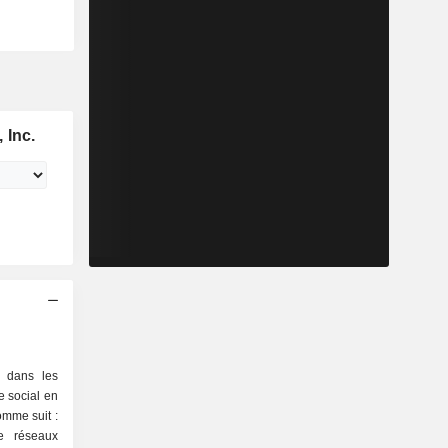
 Inc.
é dans les
e social en
comme suit :
de réseaux