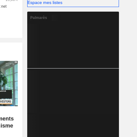
Espace mes listes
Palmarès
ments
icisme