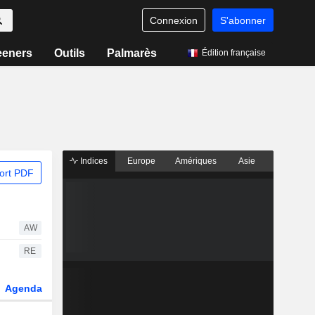
Connexion
S'abonner
eeners
Outils
Palmarès
Édition française
Indices
Europe
Amériques
Asie
ort PDF
AW
RE
Agenda
Secteur
Dérivés
Fonds et ETFs