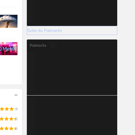
Suite du Palmarès
Palmarès