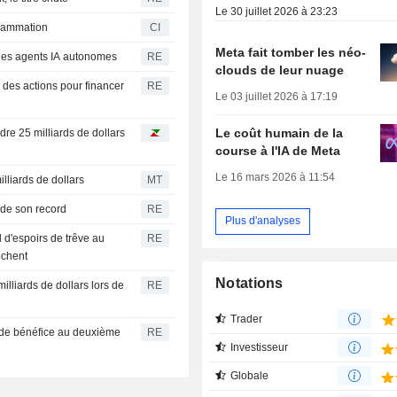
Le 30 juillet 2026 à 23:23
grammation
CI
Meta fait tomber les néo-
 des agents IA autonomes
RE
clouds de leur nuage
t des actions pour financer
RE
Le 03 juillet 2026 à 17:19
Le coût humain de la
re 25 milliards de dollars
course à l'IA de Meta
Le 16 mars 2026 à 11:54
lliards de dollars
MT
 de son record
RE
Plus d'analyses
 d'espoirs de trêve au
RE
ochent
Notations
illiards de dollars lors de
RE
Trader
 de bénéfice au deuxième
RE
Investisseur
Globale