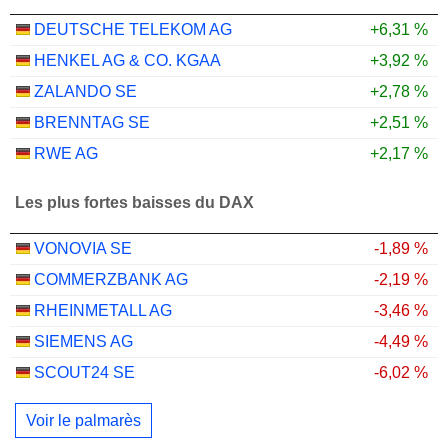
DEUTSCHE TELEKOM AG
+6,31 %
HENKEL AG & CO. KGAA
+3,92 %
ZALANDO SE
+2,78 %
BRENNTAG SE
+2,51 %
RWE AG
+2,17 %
Les plus fortes baisses du DAX
VONOVIA SE
-1,89 %
COMMERZBANK AG
-2,19 %
RHEINMETALL AG
-3,46 %
SIEMENS AG
-4,49 %
SCOUT24 SE
-6,02 %
Voir le palmarès