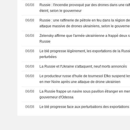
06/08
Russie : l'incendie provoqué par des drones dans une raff
éteint, selon le gouverneur
06/08
Russie : une raffinerie de pétrole en feu dans la région d
attaque massive de drones ukrainiens, selon le gouverne
06/08
Zelensky affirme que l'armée ukrainienne a frappé deux ra
Russie
06/08
Le blé progresse légèrement, les exportations de la Russi
perturbées
06/08
La Russie et l'Ukraine s'attaquent, neuf morts annoncés
06/08
Le producteur russe d'huile de tournesol Efko suspend les
en mer Noire après une attaque de drone ukrainien
06/08
La Russie frappe un navire sous pavillon étranger en mer 
gouverneur d'Odessa
06/08
Le blé progresse face aux perturbations des exportations