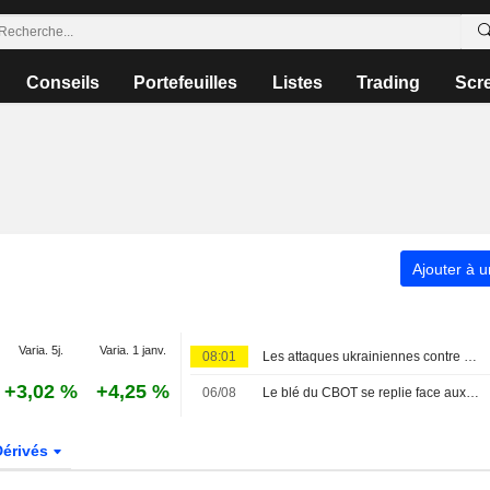
Conseils
Portefeuilles
Listes
Trading
Scr
Ajouter à u
Varia. 5j.
Varia. 1 janv.
08:01
Les attaques ukrainiennes contre Wildberries frappent le cœur de l'économie russe
+3,02 %
+4,25 %
06/08
Le blé du CBOT se replie face aux incertitudes en mer Noire
Dérivés