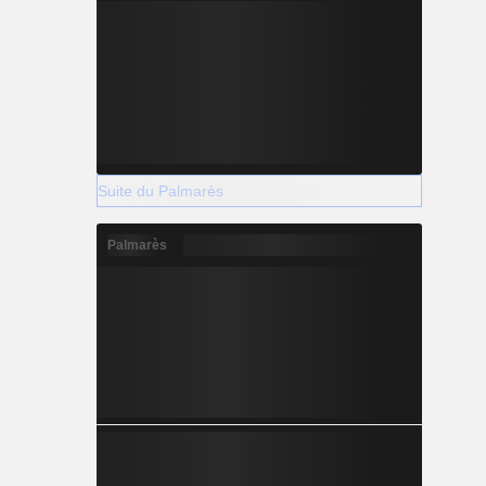
Suite du Palmarès
Palmarès