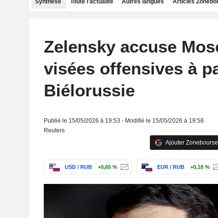
Synthèse
Toute l'actualité
Autres langues
Articles Zonebo
Zelensky accuse Mos
visées offensives à pa
Biélorussie
Publié le 15/05/2026 à 19:53 - Modifié le 15/05/2026 à 19:56
Reuters
Ajouter Zonebourse
USD / RUB
+0,65 %
EUR / RUB
+0,18 %