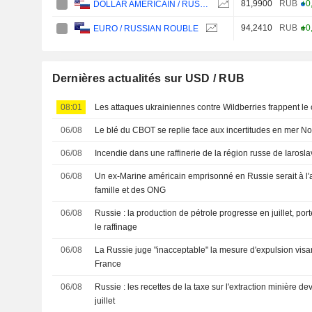
81,9900
RUB
+0
DOLLAR AMÉRICAIN / RUSSIAN ROUBLE
94,2410
RUB
+0
EURO / RUSSIAN ROUBLE
Dernières actualités sur USD / RUB
08:01
Les attaques ukrainiennes contre Wildberries frappent le
06/08
Le blé du CBOT se replie face aux incertitudes en mer No
06/08
Incendie dans une raffinerie de la région russe de Iarosla
06/08
Un ex-Marine américain emprisonné en Russie serait à l'ar
famille et des ONG
06/08
Russie : la production de pétrole progresse en juillet, port
le raffinage
06/08
La Russie juge "inacceptable" la mesure d'expulsion vis
France
06/08
Russie : les recettes de la taxe sur l'extraction minière d
juillet