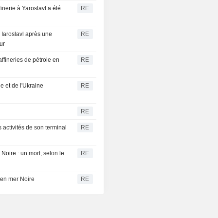
inerie à Yaroslavl a été
RE
e Iaroslavl après une
RE
ur
ffineries de pétrole en
RE
e et de l'Ukraine
RE
RE
 activités de son terminal
RE
Noire : un mort, selon le
RE
 en mer Noire
RE