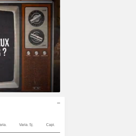
aria.
Varia. 5j.
Capi.