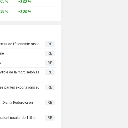
,65 %
+3,02 %
-
,18 %
+3,20 %
-
 cœur de l'économie russe
RE
ire
RE
v
RE
ticle de la mort, selon sa
RE
ée par les exportations et
RE
ant Xenia Fedorova en
RE
evraient reculer de 1 % en
RE