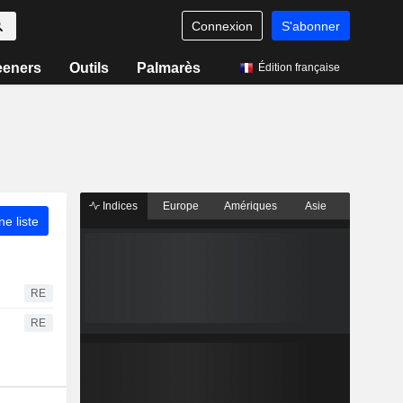
Connexion
S'abonner
eeners
Outils
Palmarès
Édition française
Indices
Europe
Amériques
Asie
ne liste
RE
RE