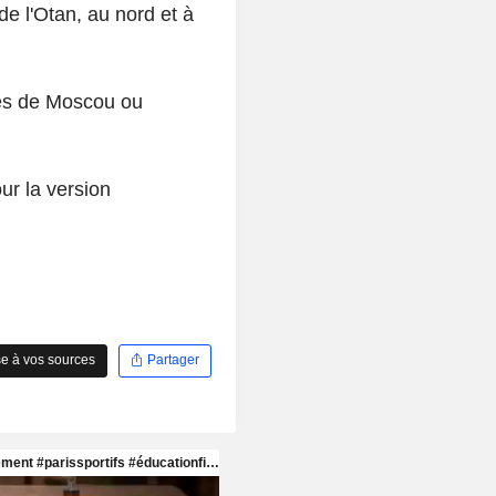
de l'Otan, au nord et à
ès de Moscou ou
r la version
e à vos sources
Partager