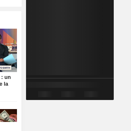
 : un
e la