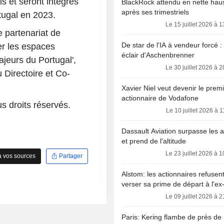
Trois Jean et Gérant de Sci Brieuc Ru
s et seront intégrés
BlackRock attendu en nette hau
membre du Conseil d'Administration d
après ses trimestriels
tugal en 2023.
sociétés. Il a précédemment occupé l
Le 15 juillet 2026 à 
fonctions de Directeur Général de l
 partenariat de
Lebon SA, Gérant de la SCI PMV du 
De star de l'IA à vendeur forcé :
er les espaces
Président d'Avenir SAS, Président d
éclair d'Aschenbrenner
jeurs du Portugal',
Espaa, Président-Directeur Général 
Le 30 juillet 2026 à 
JCDecaux Atlantis SA, Président de
 Directoire et Co-
& Cevasa SA, Président-Superviseur
Xavier Niel veut devenir le prem
MediaKiosk SAS et Auditeur d'Arthur
actionnaire de Vodafone
& Cia.
s droits réservés.
Le 10 juillet 2026 à 
Dassault Aviation surpasse les a
et prend de l'altitude
Le 23 juillet 2026 à 
à vos sources
Partager
Alstom: les actionnaires refusen
verser sa prime de départ à l'ex
Le 09 juillet 2026 à 
Paris: Kering flambe de près de