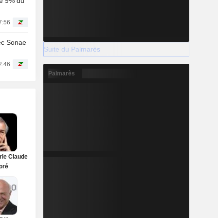
de 9% du
7:56
ec Sonae
Suite du Palmarès
2:46
Palmarès
rie Claude
oré