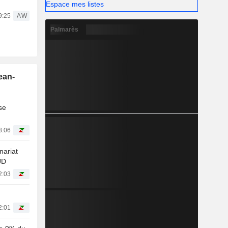
Espace mes listes
09:25
AW
Palmarès
ean-
se
8:06
nariat
UD
2:03
2:01