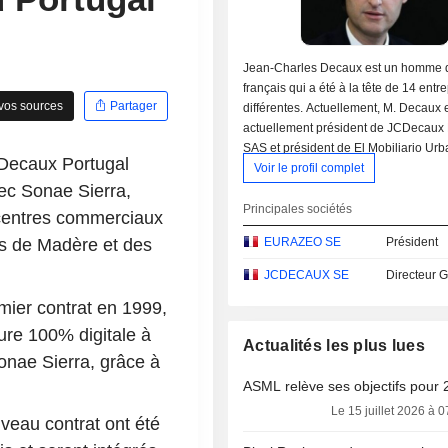
Jean-Charles Decaux est un homme d'
français qui a été à la tête de 14 entr
vos sources
Partager
différentes. Actuellement, M. Decaux 
actuellement président de JCDecaux
SAS et président de El Mobiliario Ur
CDecaux Portugal
président de JCDecaux France SAS, 
Voir le profil complet
directeur général de JCDecaux SA, co
ec Sonae Sierra,
général et administrateur de Decaux 
Principales sociétés
e centres commerciaux
Investissements SAS, directeur génér
EURAZEO SE
Président
s de Madère et des
JCDecaux Amérique latine, co-direct
d'Apolline Immobilier, membre du con
JCDECAUX SE
Directeur 
d'administration de JCDecaux Bollor
mier contrat en 1999,
SAS et gérant de Sci Trois Jean (toutes
de JCDecaux Holding SAS) et présid
re 100% digitale à
Actualités les plus lues
Swan & Co. M. Decaux est également
onae Sierra, grâce à
Paluel-Marmont Valorisation, Gérant 
ASML relève ses objectifs pour
Clos de la Chane, Gérant de la SCI d
Membre du Conseil d'Administration 
Le 15 juillet 2026 à 
veau contrat ont été
JCDecaux Bollore Holding SAS, Géra