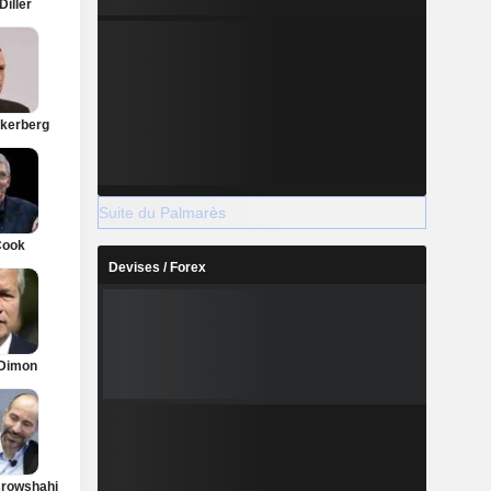
Diller
kerberg
Suite du Palmarès
Cook
Devises / Forex
Dimon
rowshahi