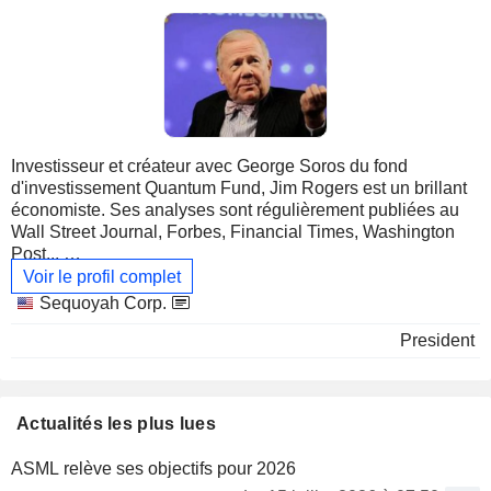
Investisseur et créateur avec George Soros du fond
d'investissement Quantum Fund, Jim Rogers est un brillant
économiste. Ses analyses sont régulièrement publiées au
Wall Street Journal, Forbes, Financial Times, Washington
Post...
Voir le profil complet
Il anime également de nombreuses émissions de télévision
Principales
Sequoyah Corp.
consacrées à la finance sur diverses chaines américaines et
sociétés
President
enseigne l'économie à l'université de Columbia.
Avec un diplôme de Yale University en poche, Jim Rogers,
après un passage dans l'armée américaine, décroche en
Actualités les plus lues
1964 son premier boulot à Wall Street. Six ans plus tard, il
rejoint la société de conseil et d'investissement Arnhold & S.
ASML relève ses objectifs pour 2026
Bleichroederen. C'est là qu'il rencontre George Soros avec