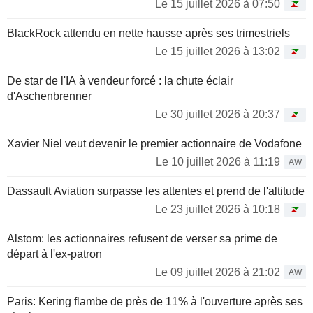
qui il crée le célèbre fond d'investissement Quantum Fund,
Le 15 juillet 2026 à 07:50
resté dans les mémoires comme le fond d'investissement
qui a été capable de progresser de 4200 % en dix ans.
BlackRock attendu en nette hausse après ses trimestriels
Le 15 juillet 2026 à 13:02
A 37 ans, Jim Rogers prend sa retraite. Il accepte un poste
de professeur de finance à la Columbia University School of
De star de l'IA à vendeur forcé : la chute éclair
Business et continue de gérer son propre portefeuille.
d'Aschenbrenner
En 1998, il fonde Rogers International Commodity Index (
Le 30 juillet 2026 à 20:37
RICI ), un index pour les matières premières qui fait
aujourd'hui autorité.
Xavier Niel veut devenir le premier actionnaire de Vodafone
Le 10 juillet 2026 à 11:19
AW
Passionné de deux roues, Jim Rogers entame en 1990 un
tour du monde en moto qui durera pendant deux ans. Il
Dassault Aviation surpasse les attentes et prend de l'altitude
parcourt plus de 160.000 kilomètres, une performance qui lui
Le 23 juillet 2026 à 10:18
vaut de figurer dans le Guinness Book des records. Il profite
de ses voyages pour analyser les possibilités
Alstom: les actionnaires refusent de verser sa prime de
d'investissement dans chaque pays parcouru. Ces analyses,
il les rassemble dans les nombreux ouvrages qu'il a publiés.
départ à l'ex-patron
Le 09 juillet 2026 à 21:02
AW
Paris: Kering flambe de près de 11% à l'ouverture après ses