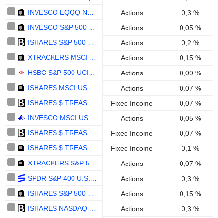
INVESCO EQQQ NASDAQ-100 UCITS ETF DIST - USD
Actions
0,3 %
INVESCO S&P 500 UCITS ETF DIST - USD
Actions
0,05 %
ISHARES S&P 500 EUR HEDGED UCITS ETF (ACC) - EUR
Actions
0,2 %
XTRACKERS MSCI USA ESG UCITS ETF 1C - ACC - USD
Actions
0,15 %
HSBC S&P 500 UCITS ETF - USD
Actions
0,09 %
ISHARES MSCI USA ESG ENHANCED CTB UCITS ETF (ACC) - USD
Actions
0,07 %
ISHARES $ TREASURY BOND 3-7YR UCITS ETF (ACC) - USD
Fixed Income
0,07 %
INVESCO MSCI USA UCITS ETF ACC - USD
Actions
0,05 %
ISHARES $ TREASURY BOND 1-3YR UCITS ETF (DIST) - USD
Fixed Income
0,07 %
ISHARES $ TREASURY BOND 0-1YR UCITS ETF - ACCUMULATING - MXN HEDGED
Fixed Income
0,1 %
XTRACKERS S&P 500 SWAP UCITS ETF 1D - USD
Actions
0,07 %
SPDR S&P 400 U.S. MID CAP UCITS ETF - USD
Actions
0,3 %
ISHARES S&P 500 EQUAL WEIGHT UCITS ETF (ACC) - USD
Actions
0,15 %
ISHARES NASDAQ-100 UCITS ETF (DE) - USD
Actions
0,3 %