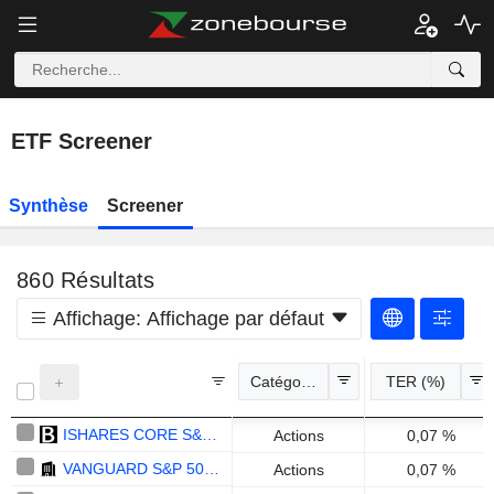
ETF Screener
Synthèse
Screener
860
Résultats
Affichage:
Affichage par défaut
Catégories
TER (%)
ISHARES CORE S&P 500 UCITS ETF - USD
Actions
0,07 %
VANGUARD S&P 500 UCITS ETF DISTRIBUTING - USD
Actions
0,07 %