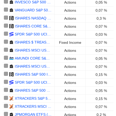
INVESCO S&P 500 UCITS ETF ACC - USD
Actions
0,05 %
VANGUARD S&P 500 UCITS ETF - ACC - USD
Actions
0,07 %
ISHARES NASDAQ 100 UCITS ETF - USD
Actions
0,3 %
ISHARES CORE S&P 500 UCITS ETF USD DIST - USD
Actions
0,07 %
SPDR S&P 500 UCITS ETF - USD
Actions
0,03 %
ISHARES $ TREASURY BOND 0-1YR UCITS ETF - ACC - USD
Fixed Income
0,07 %
ISHARES MSCI USA SCREENED UCITS ETF (ACC) - USD
Actions
0,07 %
AMUNDI CORE S&P 500 SWAP UCITS ETF ACC - EUR
Actions
0,05 %
ISHARES MSCI USA ESG ENHANCED CTB UCITS ETF (DIST) - USD
Actions
0,07 %
ISHARES S&P 500 INFORMATION TECHNOLOGY SECTOR UCITS ETF - USD
Actions
0,15 %
SPDR S&P 500 UCITS ETF ACC - USD
Actions
0,03 %
ISHARES S&P 500 SWAP UCITS ETF USD (ACC) - USD
Actions
0,05 %
XTRACKERS S&P 500 EQUAL WEIGHT UCITS ETF 1C - USD
Actions
0,15 %
XTRACKERS MSCI USA UCITS ETF - USD
Actions
0,07 %
JPMORGAN ETFS (IRELAND) ICAV - US RESEARCH ENHANCED INDEX EQUITY ACTIVE UCITS ETF (ACC) - USD
Actions
0,2 %