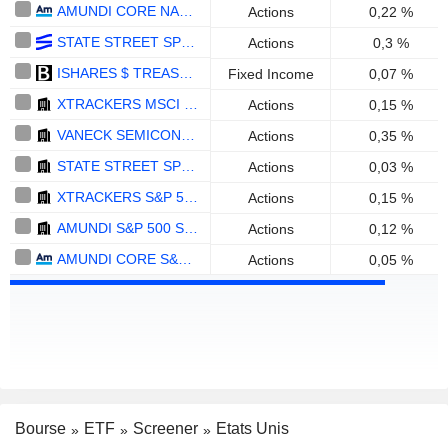
AMUNDI CORE NASDAQ-100 SWAP UCITS ETF ACC - EUR
Actions
0,22 %
STATE STREET SPDR RUSSELL 2000 US SMALL CAP UCITS ETF - USD
Actions
0,3 %
ISHARES $ TREASURY BOND 7-10YR UCITS ETF USD (ACC) - USD
Fixed Income
0,07 %
XTRACKERS MSCI USA SWAP UCITS ETF 1C - USD
Actions
0,15 %
VANECK SEMICONDUCTOR UCITS ETF - USD
Actions
0,35 %
STATE STREET SPDR S&P 500 LEADERS UCITS ETF ACC - USD
Actions
0,03 %
XTRACKERS S&P 500 SWAP UCITS ETF 1C - USD
Actions
0,15 %
AMUNDI S&P 500 SCREENED UCITS ETF - ACC - EUR
Actions
0,12 %
AMUNDI CORE S&P 500 SWAP UCITS ETF DIST - USD
Actions
0,05 %
Bourse
ETF
Screener
Etats Unis