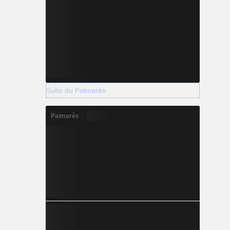
Suite du Palmarès
Palmarès