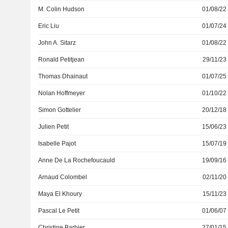
M. Colin Hudson
01/08/22
Eric Liu
01/07/24
John A. Sitarz
01/08/22
Ronald Petitjean
29/11/23
Thomas Dhainaut
01/07/25
Nolan Hoffmeyer
01/10/22
Simon Gottelier
20/12/18
Julien Petit
15/06/23
Isabelle Pajot
15/07/19
Anne De La Rochefoucauld
19/09/16
Arnaud Colombel
02/11/20
Maya El Khoury
15/11/23
Pascal Le Petit
01/06/07
Christine Barbier
27/01/15