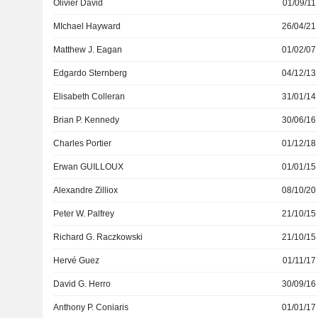
Olivier David
01/09/11
MIchael Hayward
26/04/21
Matthew J. Eagan
01/02/07
Edgardo Sternberg
04/12/13
Elisabeth Colleran
31/01/14
Brian P. Kennedy
30/06/16
Charles Portier
01/12/18
Erwan GUILLOUX
01/01/15
Alexandre Zilliox
08/10/20
Peter W. Palfrey
21/10/15
Richard G. Raczkowski
21/10/15
Hervé Guez
01/11/17
David G. Herro
30/09/16
Anthony P. Coniaris
01/01/17