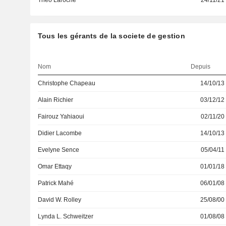
Theo Laroche
24/11/21
Tous les gérants de la societe de gestion
Nom
Depuis
Christophe Chapeau
14/10/13
Alain Richier
03/12/12
Fairouz Yahiaoui
02/11/20
Didier Lacombe
14/10/13
Evelyne Sence
05/04/11
Omar Ettaqy
01/01/18
Patrick Mahé
06/01/08
David W. Rolley
25/08/00
Lynda L. Schweitzer
01/08/08