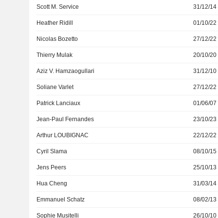
Scott M. Service
31/12/14
Heather Ridill
01/10/22
Nicolas Bozetto
27/12/22
Thierry Mulak
20/10/20
Aziz V. Hamzaogullari
31/12/10
Soliane Varlet
27/12/22
Patrick Lanciaux
01/06/07
Jean-Paul Fernandes
23/10/23
Arthur LOUBIGNAC
22/12/22
Cyril Slama
08/10/15
Jens Peers
25/10/13
Hua Cheng
31/03/14
Emmanuel Schatz
08/02/13
Sophie Musitelli
26/10/10