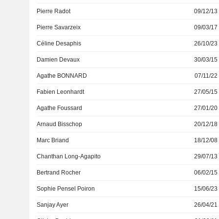
Pierre Radot
09/12/13
Pierre Savarzeix
09/03/17
Céline Desaphis
26/10/23
Damien Devaux
30/03/15
Agathe BONNARD
07/11/22
Fabien Leonhardt
27/05/15
Agathe Foussard
27/01/20
Arnaud Bisschop
20/12/18
Marc Briand
18/12/08
Chanthan Long-Agapito
29/07/13
Bertrand Rocher
06/02/15
Sophie Pensel Poiron
15/06/23
Sanjay Ayer
26/04/21