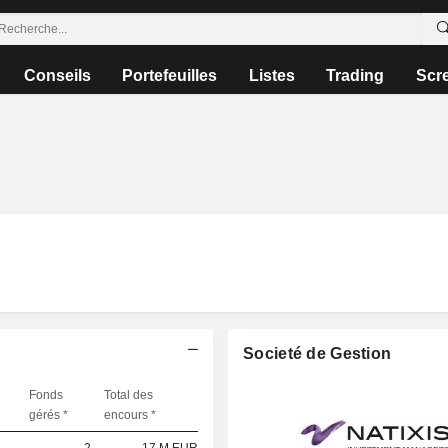
Conseils
Portefeuilles
Listes
Trading
Scr
Societé de Gestion
Fonds
Total des
gérés *
encours *