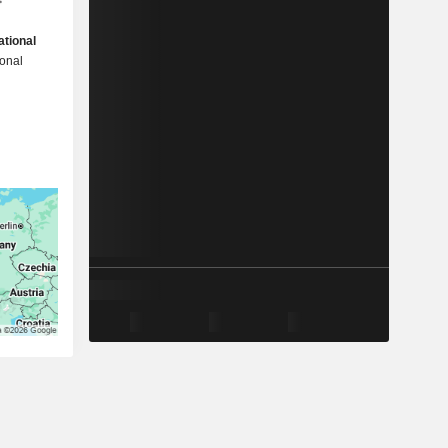
ational
ional