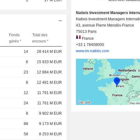
2
17 M EUR
Natixis Investment Managers Intern
Natixis Investment Managers Internat
43, avenue Pierre Mendès-France
75013 Paris
Fonds
Total des
France
gérés *
encours *
+33 1 78408000
www.im.natixis.com
14
28 414 M EUR
6
15 933 M EUR
23
12 884 M EUR
8
12 481 M EUR
12
11 791 M EUR
24
11 761 M EUR
8
9 902 M EUR
88
9 173 M EUR
58
8 253 M EUR