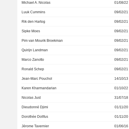
Michael A. Nicolas
01/08/22
Luuk Cummins
09/02/21
Rik den Hartog
09/02/21
Sipke Moes
09/02/21
Pim van Mourik Broekman
09/02/21
Quirijn Landman
09/02/21
Marco Zanotto
09/02/21
Ronald Schep
09/02/21
Jean-Marc Pouchol
14/10/13
Karen Kharmandarian
01/10/22
Nicolas Just
31/07/18
Dieudonné Djimi
01/11/20
Dorothée Dollfus
01/11/20
Jérome Tavernier
01/06/16