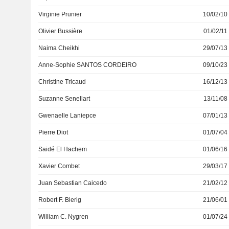
Virginie Prunier
10/02/10
Olivier Bussière
01/02/11
Naima Cheikhi
29/07/13
Anne-Sophie SANTOS CORDEIRO
09/10/23
Christine Tricaud
16/12/13
Suzanne Senellart
13/11/08
Gwenaelle Laniepce
07/01/13
Pierre Diot
01/07/04
Saidé El Hachem
01/06/16
Xavier Combet
29/03/17
Juan Sebastian Caicedo
21/02/12
Robert F. Bierig
21/06/01
William C. Nygren
01/07/24