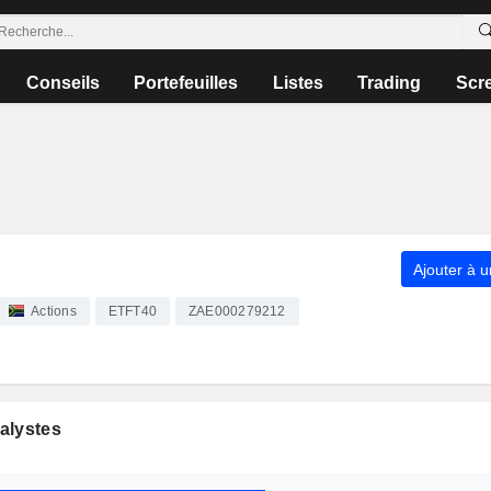
Conseils
Portefeuilles
Listes
Trading
Scr
Ajouter à u
Actions
ETFT40
ZAE000279212
alystes