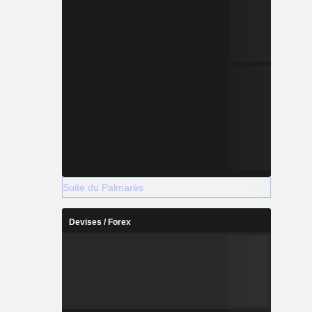
Suite du Palmarès
Devises / Forex