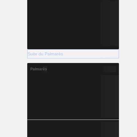
Suite du Palmarès
Palmarès