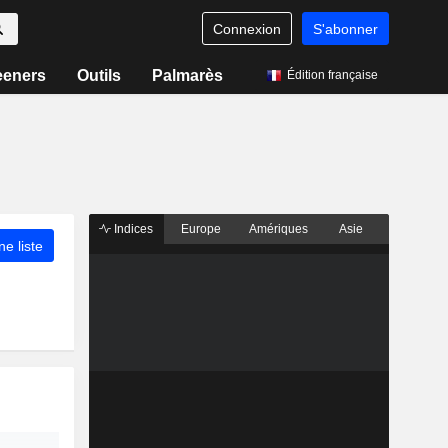
Connexion
S'abonner
eeners
Outils
Palmarès
Édition française
Indices
Europe
Amériques
Asie
ne liste