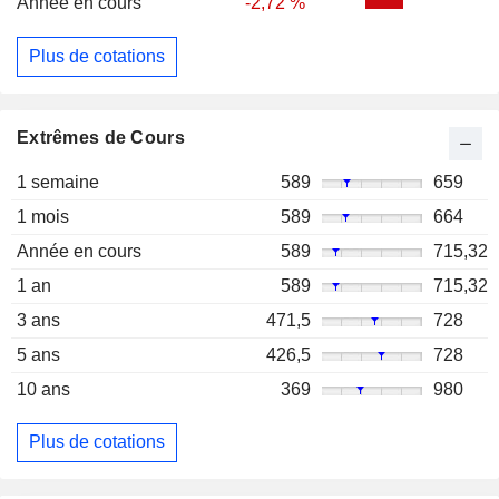
Année en cours
-2,72 %
Plus de cotations
Extrêmes de Cours
1 semaine
589
659
1 mois
589
664
Année en cours
589
715,32
1 an
589
715,32
3 ans
471,5
728
5 ans
426,5
728
10 ans
369
980
Plus de cotations