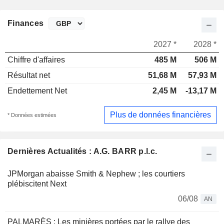
Finances
2027 *
2028 *
Chiffre d'affaires
485 M
506 M
Résultat net
51,68 M
57,93 M
Endettement Net
2,45 M
-13,17 M
Plus de données financières
* Données estimées
Dernières Actualités : A.G. BARR p.l.c.
JPMorgan abaisse Smith & Nephew ; les courtiers
plébiscitent Next
06/08
AN
PALMARÈS : Les minières portées par le rallye des