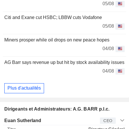
05/08
Citi and Exane cut HSBC; LBBW cuts Vodafone
05/08
Miners prosper while oil drops on new peace hopes
04/08
AG Barr says revenue up but hit by stock availability issues
04/08
Plus d'actualités
Dirigeants et Administrateurs: A.G. BARR p.l.c.
Dirigeant
Titre
Age
Depuis
Euan Sutherland
CEO