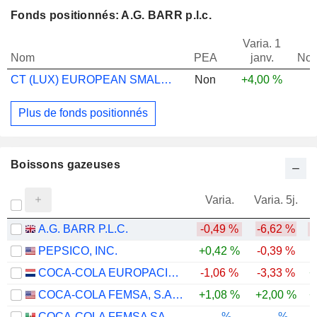
Fonds positionnés: A.G. BARR p.l.c.
Varia. 1
Nom
PEA
janv.
Not
CT (LUX) EUROPEAN SMALLER COMS A INC EUR
Non
+4,00 %
Plus de fonds positionnés
Boissons gazeuses
Varia.
Varia. 5j.
A.G. BARR P.L.C.
-0,49 %
-6,62 %
-
PEPSICO, INC.
+0,42 %
-0,39 %
COCA-COLA EUROPACIFIC PARTNERS PLC
-1,06 %
-3,33 %
+
COCA-COLA FEMSA, S.A.B. DE C.V.
+1,08 %
+2,00 %
+
COCA-COLA FEMSA SAB DE CV
-.--%
-.--%