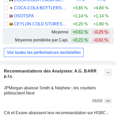
COCA-COLA BOTTLERS JAPAN HOLDINGS INC.
+3,65 %
+4,60 %
+
OSOTSPA
+1,14 %
+1,14 %
CEYLON COLD STORES PLC
+0,20 %
+1,80 %
+
Moyenne
+0,61 %
-0,25 %
+
Moyenne pondérée par Capi.
+0,21 %
-0,61 %
Voir toutes les performances sectorielles
Recommandations des Analystes: A.G. BARR
p.l.c.
JPMorgan abaisse Smith & Nephew ; les courtiers
plébiscitent Next
06/08
AN
Citi et Exane abaissent leur recommandation sur HSBC ;