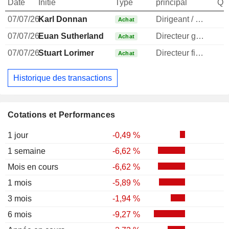
Date
Initié
Type
principal
Qua
07/07/26
Karl Donnan
Dirigeant / cadre principal
Achat
07/07/26
Euan Sutherland
Directeur general
Achat
07/07/26
Stuart Lorimer
Directeur financier
Achat
Historique des transactions
Cotations et Performances
1 jour
-0,49 %
1 semaine
-6,62 %
Mois en cours
-6,62 %
1 mois
-5,89 %
3 mois
-1,94 %
6 mois
-9,27 %