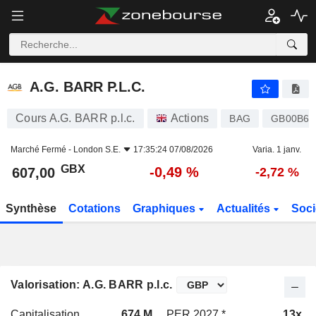
A.G. BARR P.L.C.
607,00
p
-0,49 %
A.G. BARR P.L.C.
Cours A.G. BARR p.l.c.
Actions
BAG
GB00B6X
Marché Fermé -
London S.E.
17:35:24 07/08/2026
Varia. 1 janv.
GBX
-0,49 %
607,00
-2,72 %
Synthèse
Cotations
Graphiques
Actualités
Soci
Valorisation: A.G. BARR p.l.c.
Capitalisation
674 M
PER 2027 *
13x