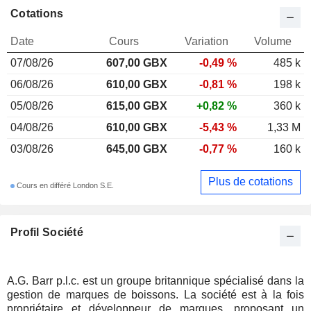
Cotations
Date
Cours
Variation
Volume
07/08/26
607,00 GBX
-0,49 %
485 k
06/08/26
610,00 GBX
-0,81 %
198 k
05/08/26
615,00 GBX
+0,82 %
360 k
04/08/26
610,00 GBX
-5,43 %
1,33 M
03/08/26
645,00 GBX
-0,77 %
160 k
Plus de cotations
Cours en différé London S.E.
Profil Société
A.G. Barr p.l.c. est un groupe britannique spécialisé dans la
gestion de marques de boissons. La société est à la fois
propriétaire et développeur de marques, proposant un