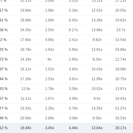
,7 %
20.12x
3.08x
3.31x
13.11x
17.21x
,17 %
19.68x
1.96x
5.18x
12.52x
20.55x
,91 %
18.98x
1.68x
6.45x
13.38x
19.62x
,56 %
24.35x
2.55x
6.17x
13.86x
23.7x
,2 %
17.66x
4.95x
2.41x
8.82x
14.54x
,25 %
18.78x
1.92x
5.66x
12.81x
24.86x
,72 %
14.19x
9x
2.95x
9.26x
12.74x
,87 %
16.12x
1.52x
3.95x
10.43x
18.08x
,44 %
17.28x
1.52x
3.91x
11.99x
20.75x
,33 %
12.9x
1.78x
3.58x
10.02x
13.87x
,67 %
11.21x
1.07x
3.99x
9.4x
16.42x
,77 %
19.35x
2.35x
5.79x
13.55x
21.37x
,46 %
20.58x
2.89x
3.08x
8.56x
16.53x
,12 %
18,48x
3,45x
4,49x
12,64x
20,17x