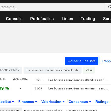
Conseils
Portefeuilles
Listes
Trading
Scr
Ajouter à une liste
Rapp
IT0001233417
Services aux collectivités d'électricité
PEA
a. 5j.
Varia. 1 janv.
03/08
Les bourses européennes attendues en hausse pour la première séance d'août
99 %
-
31/07
Les bourses européennes terminent le mois de juillet en hausse ; Amplifon porte le MIB
Société
Finances
Valorisation
Consensus
Ratings