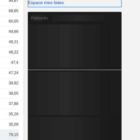
94,67 Md
Espace mes listes
68,85 Md
Palmarès
60,05 Md
49,86 Md
49,21 Md
48,22 Md
47,4 Md
47,24 Md
39,92 Md
38,05 Md
37,88 Md
35,28 Md
35,09 Md
79,15 Md