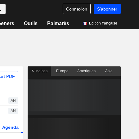
Connexion
S'abonner
eeners
Outils
Palmarès
Édition française
Indices
Europe
Amériques
Asie
ort PDF
AN
AN
Agenda
Secteur
Dérivés
Fonds et ETFs