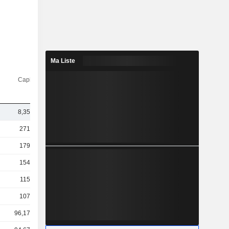
Ma Liste
Capi.($)
8,35 Md
271 Md
179 Md
154 Md
115 Md
107 Md
96,17 Md