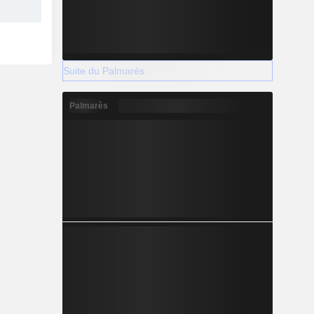
Suite du Palmarès
Palmarès