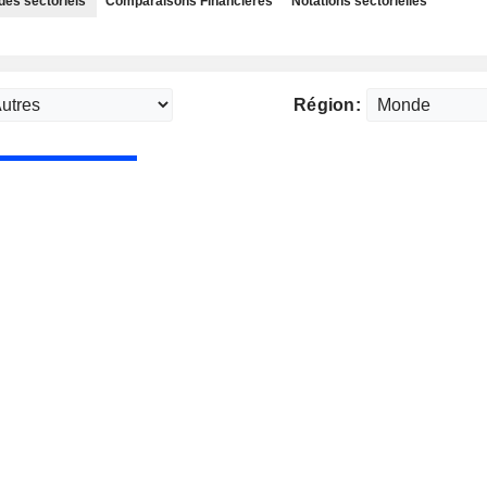
des sectoriels
Comparaisons Financières
Notations sectorielles
Région: