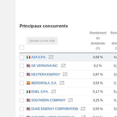
Principaux concurrents
Rendement
Ren
du
Ajouter à une liste
dividende
div
(Y)
(
A2A S.P.A.
4,69 %
4
GE VERNOVA INC.
0,2 %
0
NEXTERA ENERGY
2,87 %
3
IBERDROLA, S.A.
3,53 %
3
ENEL S.P.A.
5,17 %
5
SOUTHERN COMPANY
3,25 %
3
DUKE ENERGY CORPORATION
3,55 %
3