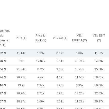
dement
du
Price to
VE /
VE / EBIT
PER (Y)
VE / CA (Y)
idende
Book (Y)
EBITDA (Y)
(Y)
Y+1)
,82 %
11.14x
1.23x
0.89x
5.88x
11.52x
,26 %
33x
19.09x
5.61x
40.74x
54.69x
,04 %
21.34x
2.72x
9.11x
15.48x
25.58x
,74 %
20.25x
2.4x
4.19x
11.53x
18.01x
,44 %
13.7x
2.94x
1.95x
6.95x
10.68x
,37 %
20.76x
2.71x
5.98x
13.26x
22.53x
,67 %
18.27x
1.66x
5.61x
11.22x
20.17x