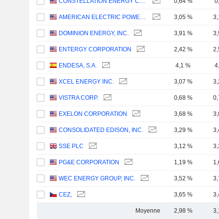
CONSTELLATION ENERGY CORPORATION
0,64 %
0
AMERICAN ELECTRIC POWER COMPANY, INC.
3,05 %
3
DOMINION ENERGY, INC.
3,91 %
3
ENTERGY CORPORATION
2,42 %
2
ENDESA, S.A.
4,1 %
4
XCEL ENERGY INC.
3,07 %
3
VISTRA CORP.
0,68 %
0
EXELON CORPORATION
3,68 %
3
CONSOLIDATED EDISON, INC.
3,29 %
3
SSE PLC
3,12 %
3
PG&E CORPORATION
1,19 %
1
WEC ENERGY GROUP, INC.
3,52 %
3
CEZ,
3,65 %
3
Moyenne
2,98 %
3