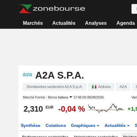
Marchés
Actualités
Analyses
Agenda
A2A S.P.A.
Dividendes sectoriels A2A S.p.A.
Actions
A2A
Marché Fermé -
Borsa Italiana
17:45:00 06/08/2026
Vari
2,310
-0,04 %
EUR
+1,
Synthèse
Cotations
Graphiques
Actualités