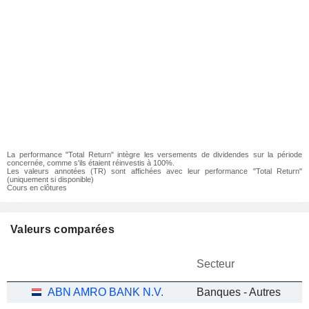
La performance "Total Return" intègre les versements de dividendes sur la période
concernée, comme s'ils étaient réinvestis à 100%.
Les valeurs annotées (TR) sont affichées avec leur performance "Total Return"
(uniquement si disponible)
Cours en clôtures
Valeurs comparées
Secteur
ABN AMRO BANK N.V.
Banques - Autres