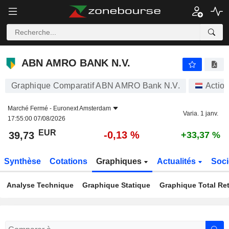
ABN AMRO BANK N.V.
39,73
€
-0,13 %
ABN AMRO BANK N.V.
Graphique Comparatif ABN AMRO Bank N.V.
Actio
Marché Fermé -
Euronext Amsterdam
Varia. 1 janv.
17:55:00 07/08/2026
EUR
-0,13 %
39,73
+33,37 %
Synthèse
Cotations
Graphiques
Actualités
Soci
Analyse Technique
Graphique Statique
Graphique Total Re