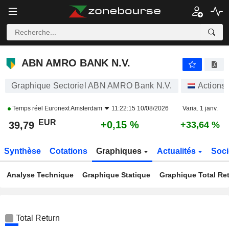
ABN AMRO BANK N.V.
39,79
€
+0,15 %
ABN AMRO BANK N.V.
Graphique Sectoriel ABN AMRO Bank N.V.
Actions
Temps réel
Euronext Amsterdam
11:22:15 10/08/2026
Varia. 1 janv.
EUR
+0,15 %
39,79
+33,64 %
Synthèse
Cotations
Graphiques
Actualités
Soci
Analyse Technique
Graphique Statique
Graphique Total Re
Total Return