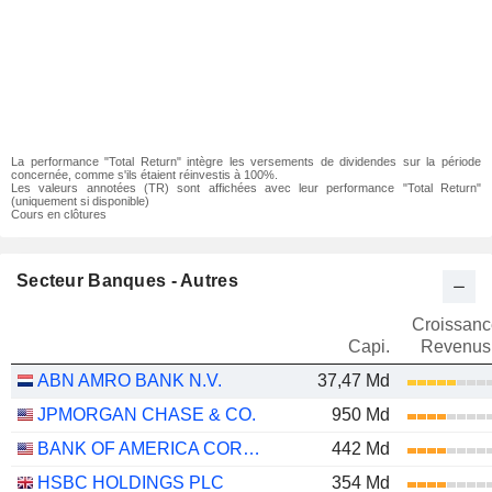
La performance "Total Return" intègre les versements de dividendes sur la période
concernée, comme s'ils étaient réinvestis à 100%.
Les valeurs annotées (TR) sont affichées avec leur performance "Total Return"
(uniquement si disponible)
Cours en clôtures
Secteur Banques - Autres
Croissanc
Capi.
Revenus
ABN AMRO BANK N.V.
37,47 Md
JPMORGAN CHASE & CO.
950 Md
BANK OF AMERICA CORPORATION
442 Md
HSBC HOLDINGS PLC
354 Md