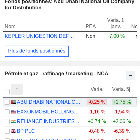
Fonds positionnés: Abu Dhabi National Oil Company
for Distribution
Varia. 1
Nom
PEA
janv.
Not
KEPLER UNIGESTION DEFENSIVE EM EQS S ...
Non
+7,00 %
Plus de fonds positionnés
Pétrole et gaz - raffinage / marketing - NCA
Varia.
Varia. 5j.
ABU DHABI NATIONAL OIL COMPANY FOR DISTRIBUTION
-0,25 %
+1,75 %
+
EXXONMOBIL HOLDINGS CORPORATION
-1,16 %
-1,54 %
+
RELIANCE INDUSTRIES LTD
+0,74 %
+2,06 %
BP PLC
-0,48 %
-6,39 %
+