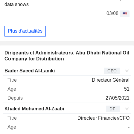
data shows
03/08
Plus d'actualités
Dirigeants et Administrateurs: Abu Dhabi National Oil
Company for Distribution
Dirigeant
Titre
Age
Depuis
Bader Saeed Al-Lamki
CEO
Directeur Général
51
27/05/2021
Khaled Mohamed Al-Zaabi
DFI
Directeur Financier/CFO
-