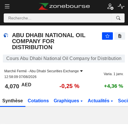
ABU DHABI NATIONAL OIL COMPANY FOR DISTRIBUTION
4,070
AED
-0,25 %
ABU DHABI NATIONAL OIL
COMPANY FOR
DISTRIBUTION
Cours Abu Dhabi National Oil Company for Distribution
Marché Fermé -
Abu Dhabi Securities Exchange
Varia. 1 janv.
12:58:09 07/08/2026
AED
-0,25 %
4,070
+4,36 %
Synthèse
Cotations
Graphiques
Actualités
Soci