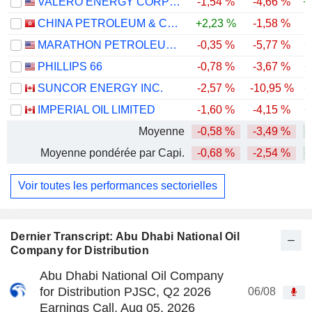
VALERO ENERGY CORPORATION
-1,54 %
-4,66 %
+
CHINA PETROLEUM & CHEMICAL CORPORATION
+2,23 %
-1,58 %
MARATHON PETROLEUM CORPORATION
-0,35 %
-5,77 %
+
PHILLIPS 66
-0,78 %
-3,67 %
+
SUNCOR ENERGY INC.
-2,57 %
-10,95 %
+
IMPERIAL OIL LIMITED
-1,60 %
-4,15 %
+
Moyenne
-0,58 %
-3,49 %
+
Moyenne pondérée par Capi.
-0,68 %
-2,54 %
+
Voir toutes les performances sectorielles
Dernier Transcript: Abu Dhabi National Oil
Company for Distribution
Abu Dhabi National Oil Company
for Distribution PJSC, Q2 2026
06/08
Earnings Call, Aug 05, 2026