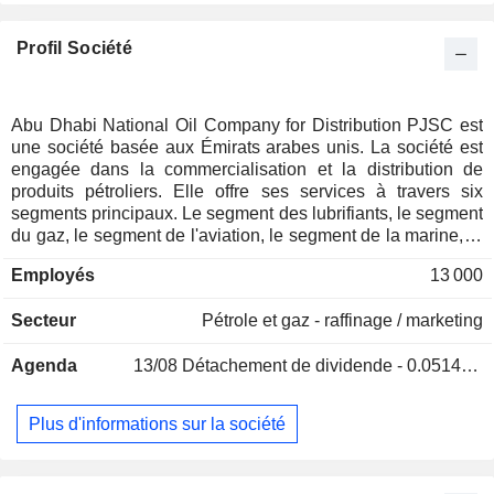
Profil Société
Abu Dhabi National Oil Company for Distribution PJSC est
une société basée aux Émirats arabes unis. La société est
engagée dans la commercialisation et la distribution de
produits pétroliers. Elle offre ses services à travers six
segments principaux. Le segment des lubrifiants, le segment
du gaz, le segment de l'aviation, le segment de la marine, le
segment des flottes Rahal et le segment des carburants. Le
Employés
13 000
segment des Lubrifiants offre des lubrifiants automobiles,
des lubrifiants industriels, des lubrifiants marins, des
Secteur
Pétrole et gaz - raffinage / marketing
graisses et des liquides de refroidissement et des liquides
de frein. Le segment Gaz fournit aux clients du gaz naturel
Agenda
13/08
Détachement de dividende - 0.05143 AED
liquéfié. Le segment Aviation offre des services de
ravitaillement en carburant et de désembuage à tous les
types d'avions par l'intermédiaire de sept aéroports
Plus d'informations sur la société
internationaux dans les Émirats arabes unis. Le segment
Marine s'occupe de toutes les activités maritimes et de
soutage pour les navires locaux et internationaux opérant