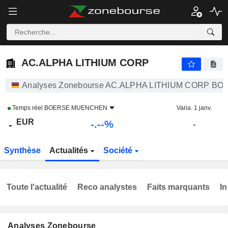
-.-
AC.ALPHA LITHIUM CORP
-
€
-
%
AC.ALPHA LITHIUM CORP
Analyses Zonebourse AC.ALPHA LITHIUM CORP 
Temps réel
BOERSE MUENCHEN
Varia. 1 janv.
EUR
-.--%
-
-
Synthèse
Actualités
Société
Toute l'actualité
Reco analystes
Faits marquants
In
Analyses Zonebourse