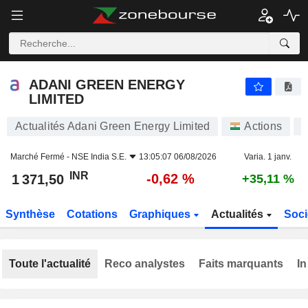
ADANI GREEN ENERGY LIMITED
1 371,50
₹
-0,62 %
ADANI GREEN ENERGY
LIMITED
Actualités Adani Green Energy Limited
Actions
Marché Fermé -
NSE India S.E.
13:05:07 06/08/2026
Varia. 1 janv.
INR
-0,62 %
1 371,50
+35,11 %
Synthèse
Cotations
Graphiques
Actualités
Soci
Toute l'actualité
Reco analystes
Faits marquants
In