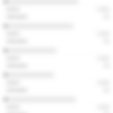
░░░░░░░░░░░░░░░░░░░░░░░░░
░ ░░░
░░
░░░░░░░░░░░░░░░░░░░░░░░
░ ░░░
░░
░░░░░░░░░░░░░░░░░
░ ░░░
░░
░░░░░░░░░░░░░░░░
░ ░░░
░░
░░░░░░░░░░░░░░░░░░░░░░░░
░ ░░░