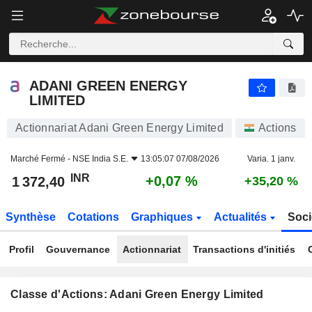
ADANI GREEN ENERGY LIMITED
1 372,40
₹
+0,07 %
ADANI GREEN ENERGY
LIMITED
Actionnariat Adani Green Energy Limited
Actions
Marché Fermé -
NSE India S.E.
13:05:07 07/08/2026
Varia. 1 janv.
INR
+0,07 %
1 372,40
+35,20 %
Synthèse
Cotations
Graphiques
Actualités
Soci
Profil
Gouvernance
Actionnariat
Transactions d'initiés
Classe d'Actions: Adani Green Energy Limited