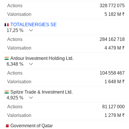
328 772 075
5 182 M ₹
TOTALENERGIES SE
17,25 %
284 162 718
4 479 M ₹
Ardour Investment Holding Ltd.
6,348 %
104 558 467
1 648 M ₹
Spitze Trade & Investment Ltd.
4,925 %
81 127 000
1 279 M ₹
Government of Qatar