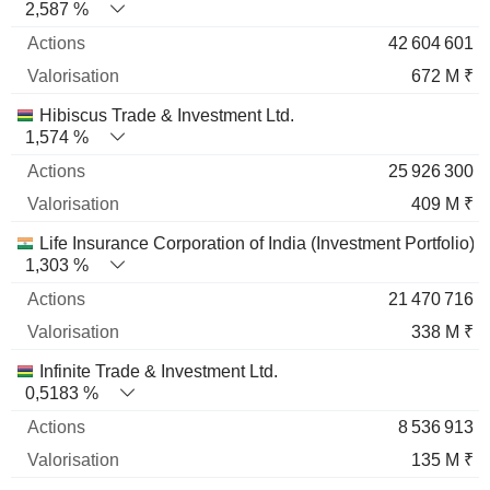
2,587 %
42 604 601
672 M ₹
Hibiscus Trade & Investment Ltd.
1,574 %
25 926 300
409 M ₹
Life Insurance Corporation of India (Investment Portfolio)
1,303 %
21 470 716
338 M ₹
Infinite Trade & Investment Ltd.
0,5183 %
8 536 913
135 M ₹