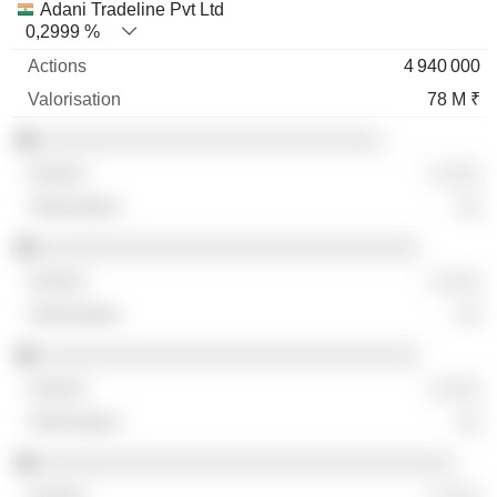
Adani Tradeline Pvt Ltd
0,2999 %
4 940 000
78 M ₹
░░░░░░░░░░░░░░░░░░░░░░░░░░░░
░ ░░░
░░
░░░░░░░░░░░░░░░░░░░░░░░░░░░░░░░
░ ░░░
░░
░░░░░░░░░░░░░░░░░░░░░░░░░░░░░░░
░ ░░░
░░
░░░░░░░░░░░░░░░░░░░░░░░░░░░░░░░░░░
░ ░░░