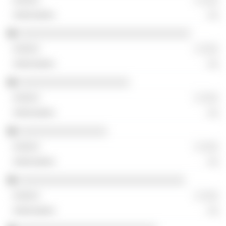
░░
░░░░░░░░░░░░░░░░░░░░░░░░░░░░░░░
░ ░░░
░░
░░░░░░░░░░░░░░░░░░░░
░ ░░░
░░
░░░░░░░░░░░░░░░░
░ ░░░
░░
░░░░░░░░░░░░░░░░░░░░░░░░░░░░░░
░ ░░░
░░