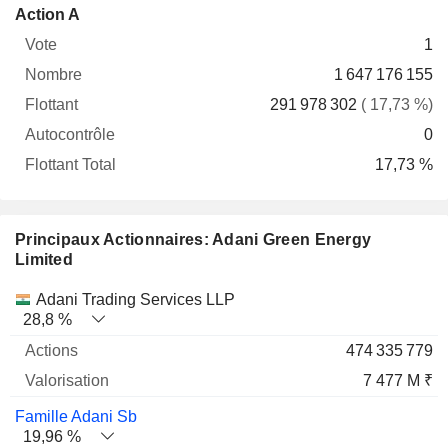
Flottant
Action A
Vote
Nombre
Flottant
Autocontrôle
Total
1
1 647 176 155
291 978 302
( 17,73 %)
0
17,73 %
Principaux Actionnaires: Adani Green Energy
Limited
Nom
Actions
%
Valorisation
Adani Trading Services LLP
28,8 %
474 335 779
7 477 M ₹
Famille Adani Sb
19,96 %