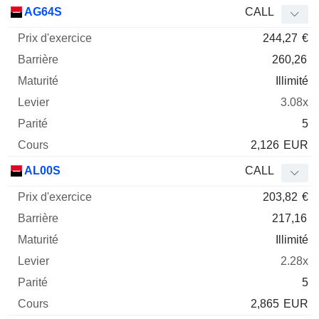
Prix
AG64S
CALL
d'exercice
Barrière
Maturité
Elasticité
244,27
€
Mnemo
Type
Parit
260,26
Illimité
3.08x
5
2,126
EUR
AL00S
CALL
203,82
€
217,16
Illimité
2.28x
5
2,865
EUR