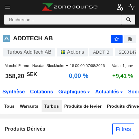
ADDTECH AB
358,20
kr
0,00 %
ADDTECH AB
Turbos AddTech AB
Actions
ADDT B
SE00147
Marché Fermé -
Nasdaq Stockholm
18:00:00 07/08/2026
Varia. 1 janv.
SEK
0,00 %
358,20
+9,41 %
Synthèse
Cotations
Graphiques
Actualités
Soci
Tous
Warrants
Turbos
Produits de levier
Produits d'inv
Filtres
Produits Dérivés