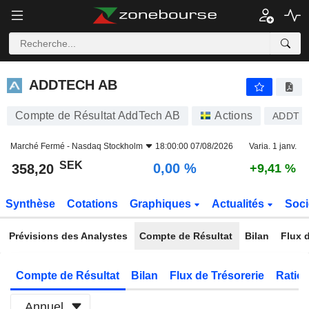
ADDTECH AB
358,20
kr
0,00 %
ADDTECH AB
Compte de Résultat AddTech AB
Actions
ADDT B
Marché Fermé -
Nasdaq Stockholm
18:00:00 07/08/2026
Varia. 1 janv.
SEK
0,00 %
358,20
+9,41 %
Synthèse
Cotations
Graphiques
Actualités
Soci
Prévisions des Analystes
Compte de Résultat
Bilan
Flux d
Compte de Résultat
Bilan
Flux de Trésorerie
Ratios
Annuel