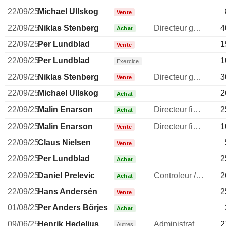
22/09/25
Michael Ullskog
Vente
22/09/25
Niklas Stenberg
Directeur general
4
Achat
22/09/25
Per Lundblad
1
Vente
22/09/25
Per Lundblad
1
Exercice
22/09/25
Niklas Stenberg
Directeur general
3
Vente
22/09/25
Michael Ullskog
2
Achat
22/09/25
Malin Enarson
Directeur financier
2
Achat
22/09/25
Malin Enarson
Directeur financier
1
Vente
22/09/25
Claus Nielsen
Vente
22/09/25
Per Lundblad
2
Achat
22/09/25
Daniel Prelevic
Controleur / auditeur
2
Achat
22/09/25
Hans Andersén
2
Vente
01/08/25
Per Anders Börjesson
Achat
09/06/25
Henrik Hedelius
Administrateur
2
Autres