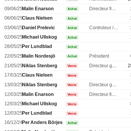
09/06/25
Malin Enarson
Directeur financier
Achat
06/06/25
Claus Nielsen
Achat
03/06/25
Daniel Prelevic
Controleur / auditeur
Achat
02/06/25
Michael Ullskog
Achat
28/05/25
Per Lundblad
Achat
22/05/25
Malin Nordesjö
Président
Achat
21/05/25
Niklas Stenberg
Directeur general
2
Vente
17/03/25
Claus Nielsen
Vente
13/03/25
Niklas Stenberg
Directeur general
Vente
12/03/25
Malin Enarson
Directeur financier
Vente
12/03/25
Michael Ullskog
Vente
12/03/25
Per Lundblad
Vente
16/12/24
Per Anders Börjesson
Achat