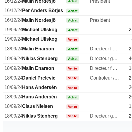
16/12/24
Malin Nordesjö
Président
Achat
16/12/24
Per Anders Börjesson
Achat
16/12/24
Malin Nordesjö
Président
Achat
19/09/24
Michael Ullskog
2
Achat
19/09/24
Michael Ullskog
Vente
18/09/24
Malin Enarson
Directeur financier
2
Achat
18/09/24
Niklas Stenberg
Directeur general
4
Achat
18/09/24
Malin Enarson
Directeur financier
1
Vente
18/09/24
Daniel Prelevic
Controleur / auditeur
2
Vente
18/09/24
Hans Andersén
2
Vente
18/09/24
Hans Andersén
2
Achat
18/09/24
Claus Nielsen
1
Vente
18/09/24
Niklas Stenberg
Directeur general
2
Vente