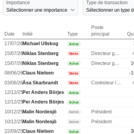
Importance
Type de transaction
Sélectionner une importance
Sélectionner un type d
Poste
Date
Initié
Type
principal
Qua
17/07/26
Michael Ullskog
Achat
15/07/26
Niklas Stenberg
Directeur general
Vente
15/07/26
Niklas Stenberg
Directeur general
1
Achat
08/06/26
Claus Nielsen
-1
Vente
03/06/26
Åsa Skarbrandt
Controleur / auditeur
Vente
12/12/25
Per Anders Börjesson
Achat
12/12/25
Per Anders Börjesson
Achat
10/12/25
Malin Nordesjö
Président
Autres
10/12/25
Malin Nordesjö
Président
Autres
22/09/25
Claus Nielsen
3
Achat