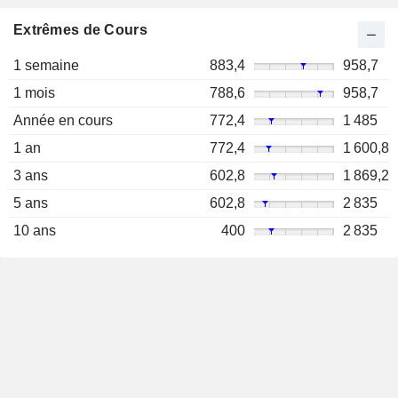
Extrêmes de Cours
1 semaine
883,4
958,7
1 mois
788,6
958,7
Année en cours
772,4
1 485
1 an
772,4
1 600,8
3 ans
602,8
1 869,2
5 ans
602,8
2 835
10 ans
400
2 835