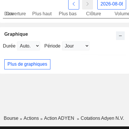
Date
Ouverture
Plus haut
Plus bas
Clôture
Volum
Graphique
Durée
Période
Plus de graphiques
Bourse
Actions
Action ADYEN
Cotations Adyen N.V.