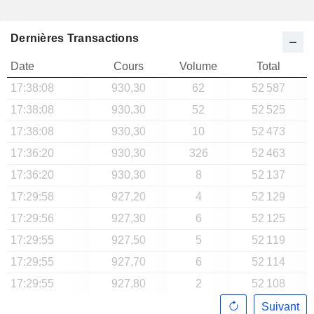
Dernières Transactions
Date
Cours
Volume
Total
17:38:08
930,30
62
52 587
17:38:08
930,30
52
52 525
17:38:08
930,30
10
52 473
17:36:20
930,30
326
52 463
17:36:20
930,30
8
52 137
17:29:58
927,20
4
52 129
17:29:56
927,30
6
52 125
17:29:55
927,50
5
52 119
17:29:55
927,70
6
52 114
17:29:55
927,80
2
52 108
Suivant