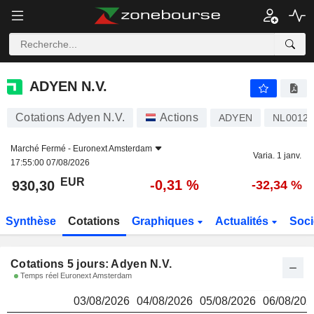
ADYEN N.V.
930,30
€
ADYEN N.V.
Cotations Adyen N.V.
Actions
ADYEN
NL00129
Marché Fermé -
Euronext Amsterdam
Varia. 1 janv.
17:55:00 07/08/2026
EUR
-0,31 %
930,30
-32,34 %
Synthèse
Cotations
Graphiques
Actualités
Soci
Cotations 5 jours: Adyen N.V.
Temps réel Euronext Amsterdam
03/08/2026
04/08/2026
05/08/2026
06/08/202