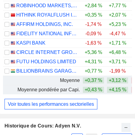
ROBINHOOD MARKETS, INC.
+2,84 %
+7,77 %
-
HITHINK ROYALFLUSH INFORMATION NETWORK CO., LTD.
+0,35 %
+2,07 %
+
AFFIRM HOLDINGS, INC.
-1,74 %
+5,23 %
FIDELITY NATIONAL INFORMATION SERVICES, INC.
-0,09 %
-4,47 %
-
KASPI BANK
-1,63 %
+1,71 %
CIRCLE INTERNET GROUP, INC.
+5,36 %
+6,48 %
-
FUTU HOLDINGS LIMITED
+4,31 %
+3,71 %
-
BILLIONBRAINS GARAGE VENTURES LIMITED
+0,77 %
-1,99 %
Moyenne
+0,37 %
+3,12 %
-
Moyenne pondérée par Capi.
+0,43 %
+4,15 %
-
Voir toutes les performances sectorielles
Historique de Cours: Adyen N.V.