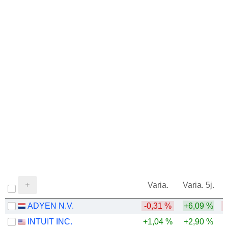
Varia.
Varia. 5j.
ADYEN N.V.
-0,31 %
+6,09 %
-
INTUIT INC.
+1,04 %
+2,90 %
-