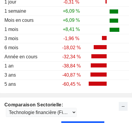
1 jour
-0,31 %
1 semaine
+6,09 %
Mois en cours
+6,09 %
1 mois
+8,41 %
3 mois
-1,96 %
6 mois
-18,02 %
Année en cours
-32,34 %
1 an
-38,84 %
3 ans
-40,87 %
5 ans
-60,45 %
Comparaison Sectorielle: