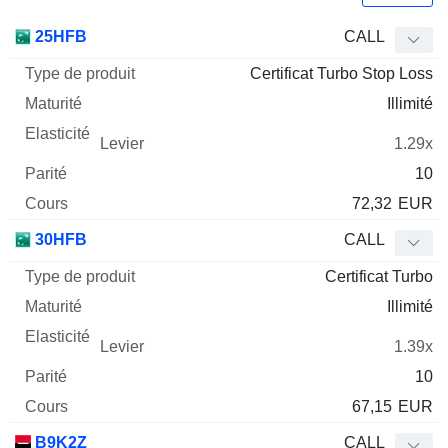
Type
25HFB
CALL
de
Certificat Turbo Stop Loss
Mnemo
Type
produit
Maturité
Elasticité
Levier
Parité
Co
Illimité
1.29x
10
72,32
EUR
30HFB
CALL
Certificat Turbo
Illimité
1.39x
10
67,15
EUR
B9K2Z
CALL