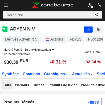
ADYEN N.V.
930,30
€
-0,31 %
ADYEN N.V.
Dérivés Adyen N.V.
Actions
ADYEN
NL001296
Marché Fermé -
Euronext Amsterdam
Varia. 1 janv.
17:55:00 07/08/2026
EUR
-0,31 %
930,30
-32,34 %
Synthèse
Cotations
Graphiques
Actualités
Soci
Tous
Warrants
Turbos
Produits de levier
Produits d'inv
Filtres
Produits Dérivés