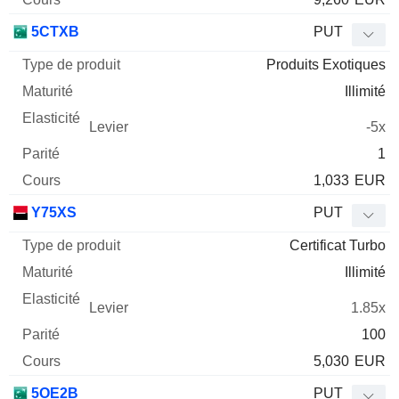
5CTXB
PUT
Produits Exotiques
Illimité
-5x
1
1,033
EUR
Y75XS
PUT
Certificat Turbo
Illimité
1.85x
100
5,030
EUR
5OE2B
PUT