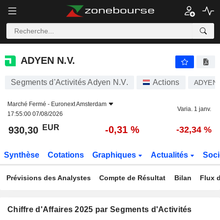
ADYEN N.V.
930,30
€
-0,31 %
ADYEN N.V.
Segments d'Activités Adyen N.V.
Actions
ADYEN
Marché Fermé -
Euronext Amsterdam
Varia. 1 janv.
17:55:00 07/08/2026
EUR
-0,31 %
930,30
-32,34 %
Synthèse
Cotations
Graphiques
Actualités
Soci
Prévisions des Analystes
Compte de Résultat
Bilan
Flux d
Chiffre d'Affaires 2025 par Segments d'Activités