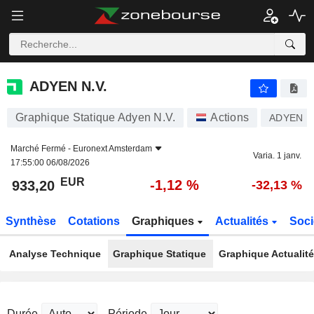
ADYEN N.V.
933,20
€
-1,12 %
ADYEN N.V.
Graphique Statique Adyen N.V.
Actions
ADYEN
Marché Fermé -
Euronext Amsterdam
Varia. 1 janv.
17:55:00 06/08/2026
EUR
-1,12 %
933,20
-32,13 %
Synthèse
Cotations
Graphiques
Actualités
Soci
Analyse Technique
Graphique Statique
Graphique Actualit
Durée
Période