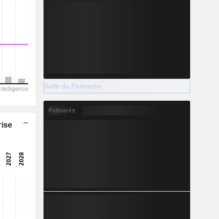
Suite du Palmarès
Palmarès
rise