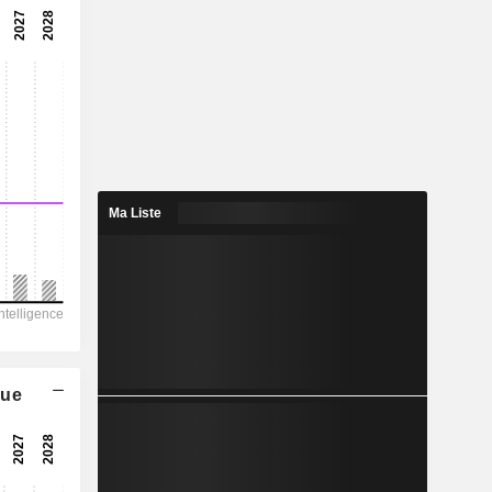
8,88x
11,3 %
-
-
56,74
-
Ma Liste
4 132
2 282
2 087
1 814
-13 132
que
933,20
-
-