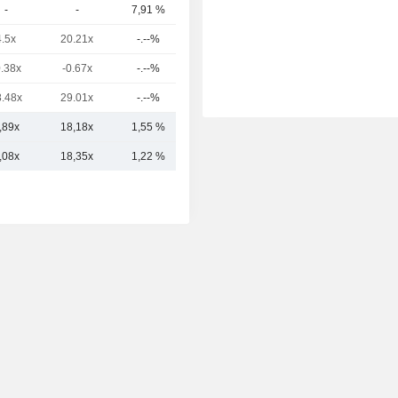
-
-
7,91 %
17,44 Md
4.5x
20.21x
-.--%
16,07 Md
0.38x
-0.67x
-.--%
14,65 Md
8.48x
29.01x
-.--%
12,45 Md
,89x
18,18x
1,55 %
33,85 Md
,08x
18,35x
1,22 %