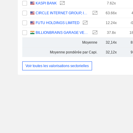
KASPI BANK
7.62x
CIRCLE INTERNET GROUP, INC.
63.66x
FUTU HOLDINGS LIMITED
12.24x
-
BILLIONBRAINS GARAGE VENTURES LIMITED
37.8x
1
Moyenne
32,14x
8
Moyenne pondérée par Capi.
32,12x
9
Voir toutes les valorisations sectorielles