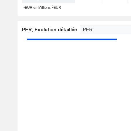
1
2
EUR en Millions
EUR
PER
, Evolution détaillée