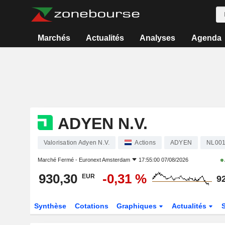
Marchés
Actualités
Analyses
Agenda
ADYEN N.V.
Valorisation Adyen N.V.
Actions
ADYEN
NL001
Marché Fermé -
Euronext Amsterdam
17:55:00 07/08/2026
930,30
-0,31 %
EUR
9
Synthèse
Cotations
Graphiques
Actualités