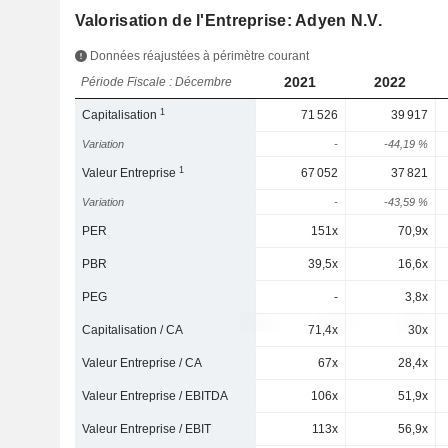
Valorisation de l'Entreprise: Adyen N.V.
Données réajustées à périmètre courant
2021
2022
Période Fiscale : Décembre
1
Capitalisation
71 526
39 917
Variation
-
-44,19 %
1
Valeur Entreprise
67 052
37 821
Variation
-
-43,59 %
PER
151x
70,9x
PBR
39,5x
16,6x
PEG
-
3,8x
Capitalisation / CA
71,4x
30x
Valeur Entreprise / CA
67x
28,4x
Valeur Entreprise / EBITDA
106x
51,9x
Valeur Entreprise / EBIT
113x
56,9x