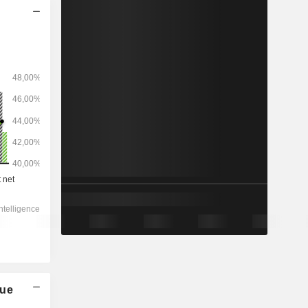
2028
-
-
16 326
-11,94 %
16,4x
2,95x
0,7x
7,13x
3,95x
7,15x
que
7,82x