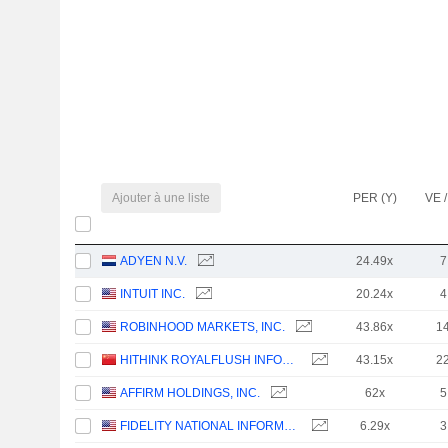
Ajouter à une liste
PER (Y)
VE /
ADYEN N.V.
24.49x
7
INTUIT INC.
20.24x
4
ROBINHOOD MARKETS, INC.
43.86x
1
HITHINK ROYALFLUSH INFORMATION NETWORK CO., LTD.
43.15x
2
AFFIRM HOLDINGS, INC.
62x
5
FIDELITY NATIONAL INFORMATION SERVICES, INC.
6.29x
3