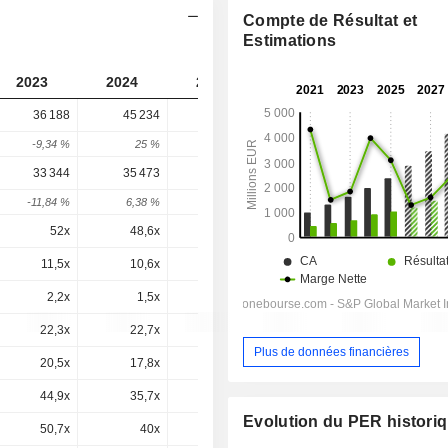
Compte de Résultat et
Estimations
2023
2024
2025
2026
2027
36 188
45 234
43 324
29 458
-
-9,34 %
25 %
-4,22 %
-32 %
-
33 344
35 473
32 526
20 396
18 539
-11,84 %
6,38 %
-8,31 %
-37,29 %
-9,1 %
52x
48,6x
40,9x
24,5x
20,1x
11,5x
10,6x
8,2x
4,49x
3,65x
2,2x
1,5x
3x
1,8x
0,9x
22,3x
22,7x
18,3x
10,3x
8,51x
Plus de données financières
20,5x
17,8x
13,8x
7,14x
5,36x
44,9x
35,7x
26,1x
13,7x
10x
Evolution du PER histori
50,7x
40x
29,3x
15,3x
11,1x