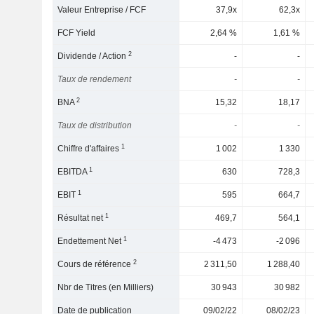
Valeur Entreprise / FCF
37,9x
62,3x
FCF Yield
2,64 %
1,61 %
2
Dividende / Action
-
-
Taux de rendement
-
-
2
BNA
15,32
18,17
Taux de distribution
-
-
1
Chiffre d'affaires
1 002
1 330
1
EBITDA
630
728,3
1
EBIT
595
664,7
1
Résultat net
469,7
564,1
1
Endettement Net
-4 473
-2 096
2
Cours de référence
2 311,50
1 288,40
Nbr de Titres (en Milliers)
30 943
30 982
Date de publication
09/02/22
08/02/23