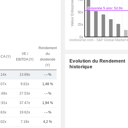
Rendement
VE /
du
 CA (Y)
Capi.($)
EBITDA (Y)
dividende
Evolution du Rendement
(Y)
historique
.14x
13.69x
-.--%
33,95 Md
.07x
9.62x
1,48 %
88,05 Md
4.66x
27.53x
-.--%
81,56 Md
2.91x
37.47x
1,94 %
26,64 Md
.63x
19.62x
-.--%
25,65 Md
.02x
7.18x
4,2 %
22,08 Md