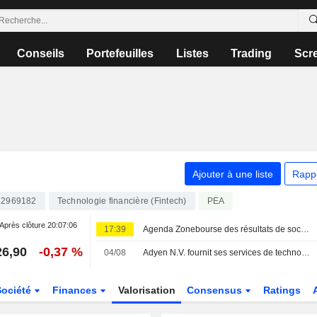
Conseils
Portefeuilles
Listes
Trading
Scr
Ajouter à une liste
Rapp
2969182
Technologie financière (Fintech)
PEA
Après clôture
20:07:06
17:39
Agenda Zonebourse des résultats de sociétés : semaine du 10 au 14 août 2026
26,90
-0,37 %
04/08
Adyen N.V. fournit ses services de technologie de paiement à LillyDirect
Société
Finances
Valorisation
Consensus
Ratings