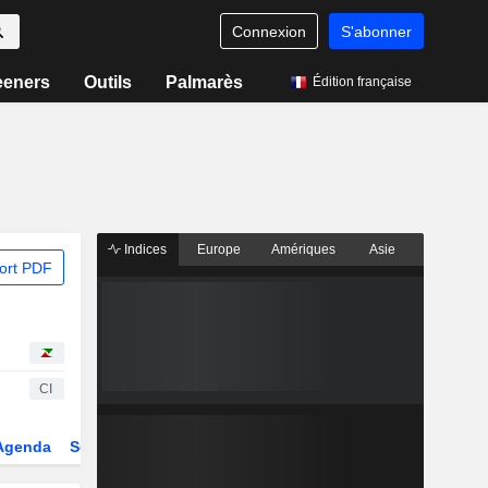
Connexion
S'abonner
eeners
Outils
Palmarès
Édition française
Indices
Europe
Amériques
Asie
ort PDF
CI
Agenda
Secteur
Dérivés
Fonds et ETFs