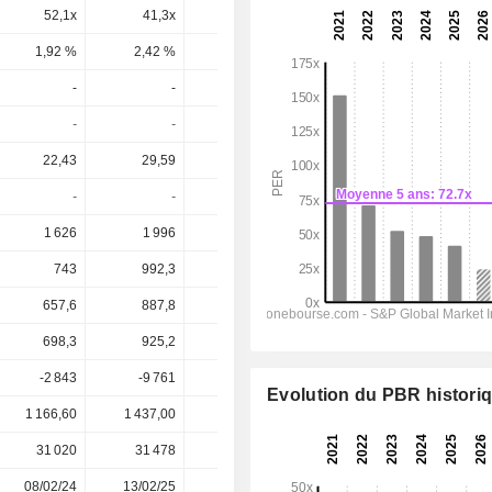
52,1x
41,3x
30,1x
15,2x
11,2x
1,92 %
2,42 %
3,32 %
6,58 %
8,92 %
-
-
-
-
-
-
-
-
-
-
22,43
29,59
33,61
38,11
46,33
-
-
-
-
-
1 626
1 996
2 364
2 858
3 461
743
992,3
1 246
1 490
1 847
657,6
887,8
1 110
1 331
1 668
698,3
925,2
1 063
1 203
1 473
-2 843
-9 761
-10 797
-9 062
-10 919
Evolution du PBR histori
1 166,60
1 437,00
1 375,00
933,20
933,20
31 020
31 478
31 508
31 567
-
08/02/24
13/02/25
12/02/26
-
-