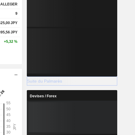
ALLEGER
9
325,00
JPY
395,56
JPY
+5,32 %
Suite du Palmarès
Devises / Forex