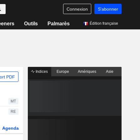
Connexion
S'abonner
eeners
Outils
Palmarès
Édition française
Indices
Europe
Amériques
Asie
ort PDF
MT
RE
Agenda
Secteur
Dérivés
Fonds et ETFs