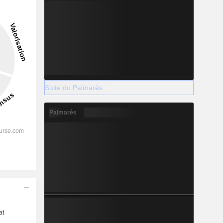
Suite du Palmarès
Palmarès
s
at