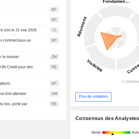
MT
MT
tre clos le 31 mai 2026
CI
res commerciaux au
MT
t sur le dossier
ZM
EON Credit pour des
RE
options
MT
se font attendre
AW
Plus de notations
e fois, porté par
RE
Consensus des Analyste
Vente
Ach