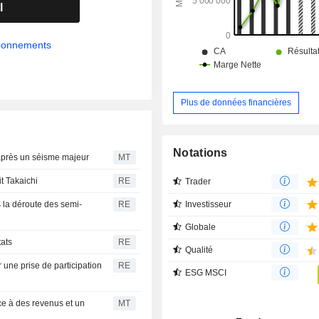
Les autres activités comprennent le
l
mobile et les activités numériques.
abonnements
Plus de données financières
Notations
après un séisme majeur
MT
t Takaichi
RE
Trader
Investisseur
s la déroute des semi-
RE
Globale
tats
RE
Qualité
 une prise de participation
RE
ESG MSCI
ce à des revenus et un
MT