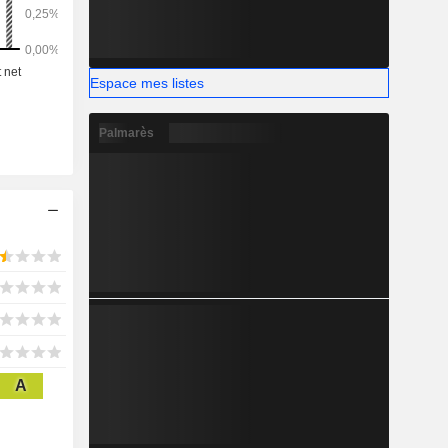
 marketing
Espace mes listes
Palmarès
A