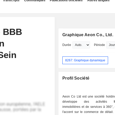
Transcripts
Communiqués
Publications officielles
Autres langues
e BBB
Graphique Aeon Co., Ltd.
n
Durée
Période
Sein
8267: Graphique dynamique
Profil Société
Aeon Co Ltd est une société holdin
développe des activités fina
immobilières et de services à 360°,
l'accent sur le commerce de détail.