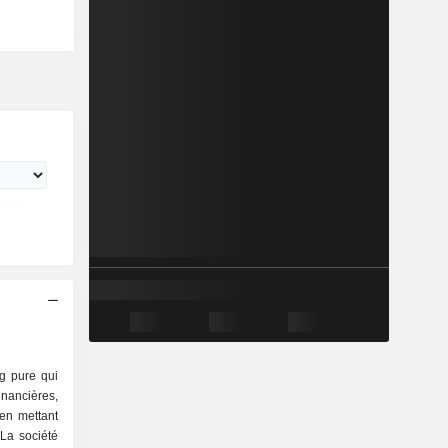
g pure qui
ncières,
 en mettant
 La société