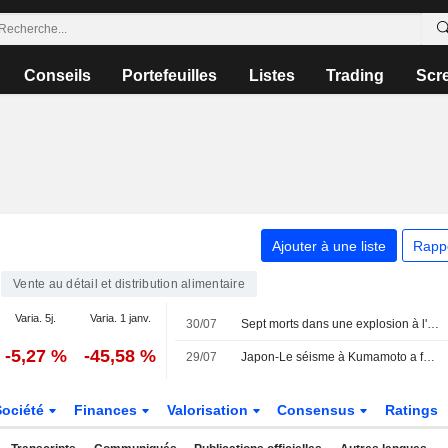
Conseils
Portefeuilles
Listes
Trading
Scr
Ajouter à une liste
Rapp
Vente au détail et distribution alimentaire
Varia. 5j.
Varia. 1 janv.
30/07
Sept morts dans une explosion à l'Aeon Mall Kumamoto après un séisme majeur
-5,27 %
-45,58 %
29/07
Japon-Le séisme à Kumamoto a fait au moins 13 morts, dit Takaichi
Société
Finances
Valorisation
Consensus
Ratings