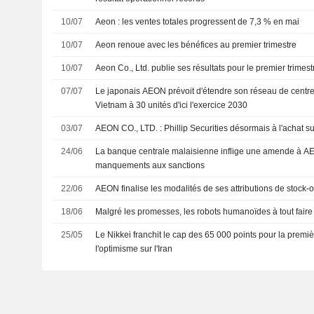
10/07
Aeon : les ventes totales progressent de 7,3 % en mai
10/07
Aeon renoue avec les bénéfices au premier trimestre
10/07
Aeon Co., Ltd. publie ses résultats pour le premier trimes
07/07
Le japonais AEON prévoit d'étendre son réseau de cent
Vietnam à 30 unités d'ici l'exercice 2030
03/07
AEON CO., LTD. : Phillip Securities désormais à l'acha
24/06
La banque centrale malaisienne inflige une amende à A
manquements aux sanctions
22/06
AEON finalise les modalités de ses attributions de stock-
18/06
Malgré les promesses, les robots humanoïdes à tout faire 
25/05
Le Nikkei franchit le cap des 65 000 points pour la premièr
l'optimisme sur l'Iran