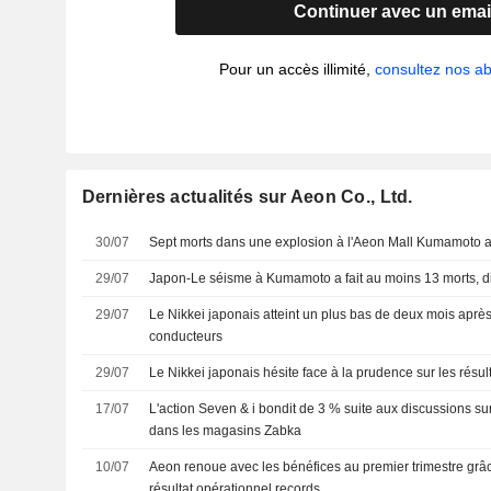
Continuer avec un emai
Pour un accès illimité,
consultez nos 
Dernières actualités sur Aeon Co., Ltd.
30/07
Sept morts dans une explosion à l'Aeon Mall Kumamoto 
29/07
Japon-Le séisme à Kumamoto a fait au moins 13 morts, di
29/07
Le Nikkei japonais atteint un plus bas de deux mois aprè
conducteurs
29/07
Le Nikkei japonais hésite face à la prudence sur les résul
17/07
L'action Seven & i bondit de 3 % suite aux discussions sur
dans les magasins Zabka
10/07
Aeon renoue avec les bénéfices au premier trimestre grâ
résultat opérationnel records