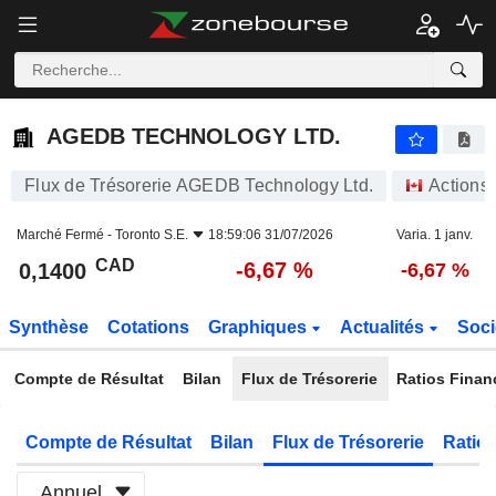
AGEDB TECHNOLOGY LTD.
0,1400
$
-6,67 %
AGEDB TECHNOLOGY LTD.
Flux de Trésorerie AGEDB Technology Ltd.
Actions
Marché Fermé -
Toronto S.E.
18:59:06 31/07/2026
Varia. 1 janv.
CAD
-6,67 %
0,1400
-6,67 %
Synthèse
Cotations
Graphiques
Actualités
Soci
Compte de Résultat
Bilan
Flux de Trésorerie
Ratios Finan
Compte de Résultat
Bilan
Flux de Trésorerie
Ratios
Annuel